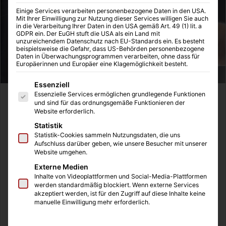
Einige Services verarbeiten personenbezogene Daten in den USA.
Mit Ihrer Einwilligung zur Nutzung dieser Services willigen Sie auch
in die Verarbeitung Ihrer Daten in den USA gemäß Art. 49 (1) lit. a
GDPR ein. Der EuGH stuft die USA als ein Land mit
unzureichendem Datenschutz nach EU-Standards ein. Es besteht
beispielsweise die Gefahr, dass US-Behörden personenbezogene
Daten in Überwachungsprogrammen verarbeiten, ohne dass für
Europäerinnen und Europäer eine Klagemöglichkeit besteht.
Es folgt eine Liste der Service-Gruppen, für die eine Einwilligung
Essenziell
Essenzielle Services ermöglichen grundlegende Funktionen
Durch eine täglich hohe Anzahl von Patienten ist vor allem
und sind für das ordnungsgemäße Funktionieren der
Website erforderlich.
in Arztpraxen und medizinischen Einrichtungen die
Hygiene fundamental. Herkömmliche
Statistik
Statistik-Cookies sammeln Nutzungsdaten, die uns
Oberflächenreinigung und gelegentliches Händewaschen
Aufschluss darüber geben, wie unsere Besucher mit unserer
mit Wasser und Seife reichen in Praxen nicht aus, um
Website umgehen.
Patienten und Mitarbeiter vor der Ansteckung mit
Externe Medien
Krankheiten durch Viren, Pilzen und Bakterien zu
Inhalte von Videoplattformen und Social-Media-Plattformen
werden standardmäßig blockiert. Wenn externe Services
schützen. Nur durch eine richtige
akzeptiert werden, ist für den Zugriff auf diese Inhalte keine
Oberflächendesinfektion sowie eine regelmäßige
manuelle Einwilligung mehr erforderlich.
Händedesinfektion kann wirksam gegen diese
vorgegangen werden. Aber nicht jedes