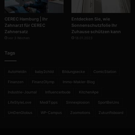
CEREC Hamburg | Ihr
Entdecken Sie, wie
Zahnarzt für CEREC
Sonnenschutzfolie Ihr
Zahnersatz
Zuhause schützen kann
vor 3 Wochen
18.01.2023
Tags
AutoHeldin
baby2child
Bildungsecke
ComicStation
Finanzen
FinanzOlymp
Immo-Makler-Blog
Industrie-Journal
Influencerbude
KitchenApe
LifeStyleLove
MediTipps
Sinnexplosion
SportBeiUns
UmDenGlobus
WP-Campus
Zoomotions
Zukunftsboard