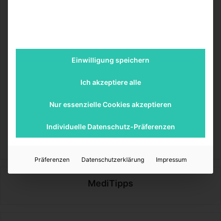
Eine permanente Desinfektion wäre damit möglich, da
individuelle Reinigungsintervalle abgesprochen werden
können. Die Behandlung von Patienten und die Reinigung
Einwilligung speichern
würden so künftig ideal parallel laufen können.
Ich akzeptiere alle
Bildquelle: Pixabayuser 
Squirrel_photos
Nur essenzielle Cookies akzeptieren
Individuelle Datenschutz-Präferenzen
MediTipps
Präferenzen
Datenschutzerklärung
Impressum
MediTipps