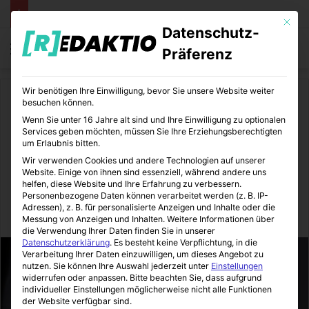
Mit die
Datenschutz-
Menü
S
Präferenz
Wir benötigen Ihre Einwilligung, bevor Sie unsere Website weiter
Start
/
Medizin
besuchen können.
Wenn Sie unter 16 Jahre alt sind und Ihre Einwilligung zu optionalen
Medizin
Services geben möchten, müssen Sie Ihre Erziehungsberechtigten
um Erlaubnis bitten.
Die Desinfektion in der
Wir verwenden Cookies und andere Technologien auf unserer
Website. Einige von ihnen sind essenziell, während andere uns
Arztpraxis
helfen, diese Website und Ihre Erfahrung zu verbessern.
Personenbezogene Daten können verarbeitet werden (z. B. IP-
Adressen), z. B. für personalisierte Anzeigen und Inhalte oder die
MediTipps
05.08.2021
0
1
2 Minuten gelesen
Messung von Anzeigen und Inhalten.
Weitere Informationen über
die Verwendung Ihrer Daten finden Sie in unserer
Datenschutzerklärung
.
Es besteht keine Verpflichtung, in die
Verarbeitung Ihrer Daten einzuwilligen, um dieses Angebot zu
nutzen.
Sie können Ihre Auswahl jederzeit unter
Einstellungen
widerrufen oder anpassen.
Bitte beachten Sie, dass aufgrund
individueller Einstellungen möglicherweise nicht alle Funktionen
der Website verfügbar sind.