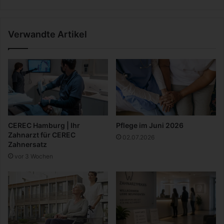
n
e
n
K
Verwandte Artikel
i
n
d
e
r
w
a
g
e
CEREC Hamburg | Ihr
Pflege im Juni 2026
n
Zahnarzt für CEREC
02.07.2026
a
Zahnersatz
u
vor 3 Wochen
s
w
ä
h
l
e