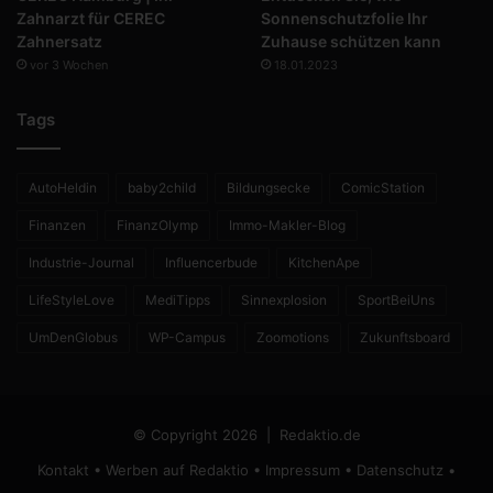
Zahnarzt für CEREC
Sonnenschutzfolie Ihr
Zahnersatz
Zuhause schützen kann
vor 3 Wochen
18.01.2023
Tags
AutoHeldin
baby2child
Bildungsecke
ComicStation
Finanzen
FinanzOlymp
Immo-Makler-Blog
Industrie-Journal
Influencerbude
KitchenApe
LifeStyleLove
MediTipps
Sinnexplosion
SportBeiUns
UmDenGlobus
WP-Campus
Zoomotions
Zukunftsboard
© Copyright 2026 |
Redaktio.de
Kontakt
•
Werben auf Redaktio
•
Impressum
•
Datenschutz
•