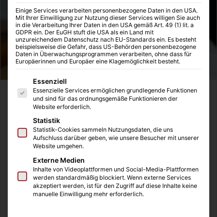
Einige Services verarbeiten personenbezogene Daten in den USA.
Mit Ihrer Einwilligung zur Nutzung dieser Services willigen Sie auch
in die Verarbeitung Ihrer Daten in den USA gemäß Art. 49 (1) lit. a
GDPR ein. Der EuGH stuft die USA als ein Land mit
unzureichendem Datenschutz nach EU-Standards ein. Es besteht
beispielsweise die Gefahr, dass US-Behörden personenbezogene
Daten in Überwachungsprogrammen verarbeiten, ohne dass für
Europäerinnen und Europäer eine Klagemöglichkeit besteht.
Es folgt eine Liste der Service-Gruppen, für die eine Einwilligung
Essenziell
Essenzielle Services ermöglichen grundlegende Funktionen
Die Welt der Gesichtschirurgie ist voller Möglichkeiten, um
und sind für das ordnungsgemäße Funktionieren der
Website erforderlich.
plastische und ästhetische Eingriffe in seinem Gesicht
durchführen zu lassen. Die Akzeptanz dieses
Statistik
Statistik-Cookies sammeln Nutzungsdaten, die uns
Fachbereichs der Chirurgie durch die Gesellschaft ist eine
Aufschluss darüber geben, wie unsere Besucher mit unserer
positive Entwicklung. Häufig wurde die Gesichtschirurgie
Website umgehen.
mit der klassischen Schönheitsoperation gleichgesetzt,
Externe Medien
doch diese besteht aus mehr als die Bearbeitung von
Inhalte von Videoplattformen und Social-Media-Plattformen
werden standardmäßig blockiert. Wenn externe Services
Falten mit Hilfe von Botox.
akzeptiert werden, ist für den Zugriff auf diese Inhalte keine
manuelle Einwilligung mehr erforderlich.
Vor allem die Entfernung von Hautkrebs im Gesicht in
Form von Tumoren gehört ebenfalls in die medizinische