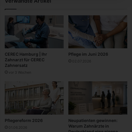
Verwandte Artikel
r
p
f
i
e
n
s
g
t
-
w
e
l
c
CEREC Hamburg | Ihr
Pflege im Juni 2026
h
Zahnarzt für CEREC
02.07.2026
e
Zahnersatz
s
vor 3 Wochen
s
i
n
d
d
i
e
b
Pflegereform 2026
Neupatienten gewinnen:
e
Warum Zahnärzte in
01.06.2026
s
Deutschland eine eigene