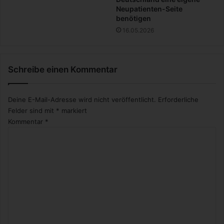
t
Neupatienten-Seite
benötigen
e
n
16.05.2026
R
e
i
Schreibe einen Kommentar
s
e
z
Deine E-Mail-Adresse wird nicht veröffentlicht.
Erforderliche
i
Felder sind mit
*
markiert
e
Kommentar
*
l
e
?