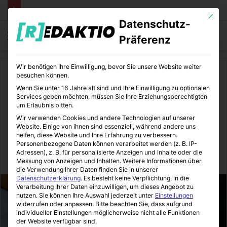
Mit die
Datenschutz-
Menü
S
Präferenz
Wir benötigen Ihre Einwilligung, bevor Sie unsere Website weiter
Start
/
Medizin
besuchen können.
Wenn Sie unter 16 Jahre alt sind und Ihre Einwilligung zu optionalen
Medizin
Services geben möchten, müssen Sie Ihre Erziehungsberechtigten
um Erlaubnis bitten.
Die Wunder der natürlichen
Wir verwenden Cookies und andere Technologien auf unserer
Website. Einige von ihnen sind essenziell, während andere uns
Gesichtschirurgie
helfen, diese Website und Ihre Erfahrung zu verbessern.
Personenbezogene Daten können verarbeitet werden (z. B. IP-
Adressen), z. B. für personalisierte Anzeigen und Inhalte oder die
MediTipps
17.12.2020
0
3
1 Minute Lesezeit
Messung von Anzeigen und Inhalten.
Weitere Informationen über
die Verwendung Ihrer Daten finden Sie in unserer
Datenschutzerklärung
.
Es besteht keine Verpflichtung, in die
Verarbeitung Ihrer Daten einzuwilligen, um dieses Angebot zu
nutzen.
Sie können Ihre Auswahl jederzeit unter
Einstellungen
widerrufen oder anpassen.
Bitte beachten Sie, dass aufgrund
individueller Einstellungen möglicherweise nicht alle Funktionen
der Website verfügbar sind.