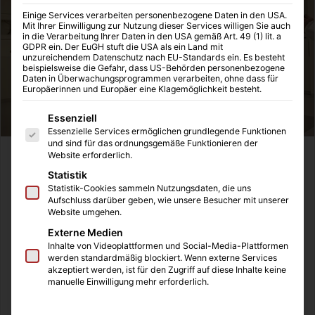
Einige Services verarbeiten personenbezogene Daten in den USA.
Mit Ihrer Einwilligung zur Nutzung dieser Services willigen Sie auch
in die Verarbeitung Ihrer Daten in den USA gemäß Art. 49 (1) lit. a
GDPR ein. Der EuGH stuft die USA als ein Land mit
unzureichendem Datenschutz nach EU-Standards ein. Es besteht
beispielsweise die Gefahr, dass US-Behörden personenbezogene
Daten in Überwachungsprogrammen verarbeiten, ohne dass für
Europäerinnen und Europäer eine Klagemöglichkeit besteht.
Es folgt eine Liste der Service-Gruppen, für die eine Einwilligung
Essenziell
Essenzielle Services ermöglichen grundlegende Funktionen
und sind für das ordnungsgemäße Funktionieren der
Website erforderlich.
Die Krankenhausreinigung gehört zu den
Statistik
Königsdisziplinen der Reinigungsdienstleistungen, denn
Statistik-Cookies sammeln Nutzungsdaten, die uns
nirgendwo sonst ist die Hygiene und Sauberkeit so
Aufschluss darüber geben, wie unsere Besucher mit unserer
entscheidend, wie in Krankenhäusern. Es gibt viele
Website umgehen.
Bereiche, da geht es natürlich wild zu und es kommt so
Externe Medien
gefährlichen Verunreinigungen für Ärzte,
Inhalte von Videoplattformen und Social-Media-Plattformen
werden standardmäßig blockiert. Wenn externe Services
Krankenhauspersonal, Patienten und Besuchern. Für die
akzeptiert werden, ist für den Zugriff auf diese Inhalte keine
professionelle
Krankenhausreinigung
, welche immer
manuelle Einwilligung mehr erforderlich.
häufiger von externen Dienstleistern übernommen wird,