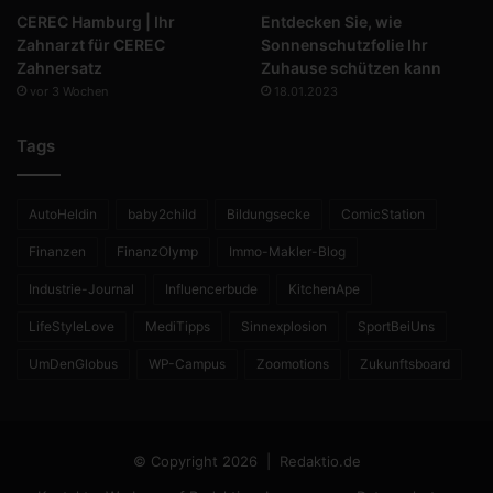
CEREC Hamburg | Ihr
Entdecken Sie, wie
Zahnarzt für CEREC
Sonnenschutzfolie Ihr
Zahnersatz
Zuhause schützen kann
vor 3 Wochen
18.01.2023
Tags
AutoHeldin
baby2child
Bildungsecke
ComicStation
Finanzen
FinanzOlymp
Immo-Makler-Blog
Industrie-Journal
Influencerbude
KitchenApe
LifeStyleLove
MediTipps
Sinnexplosion
SportBeiUns
UmDenGlobus
WP-Campus
Zoomotions
Zukunftsboard
© Copyright 2026 |
Redaktio.de