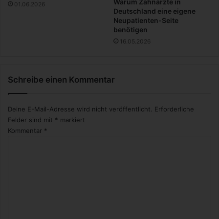
Warum Zahnärzte in
01.06.2026
O
Deutschland eine eigene
Neupatienten-Seite
s
benötigen
t
-
16.05.2026
A
f
r
Schreibe einen Kommentar
i
k
a
Deine E-Mail-Adresse wird nicht veröffentlicht.
Erforderliche
Felder sind mit
*
markiert
Kommentar
*