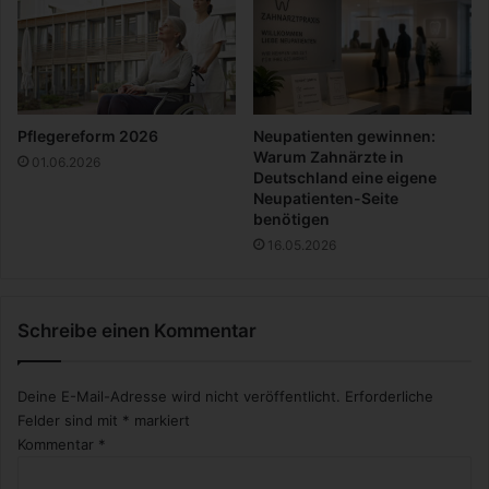
t
i
u
p
n
g
d
e
Pflegereform 2026
Neupatienten gewinnen:
s
Warum Zahnärzte in
01.06.2026
G
Deutschland eine eigene
e
Neupatienten-Seite
benötigen
t
r
16.05.2026
e
i
d
Schreibe einen Kommentar
e
s
Deine E-Mail-Adresse wird nicht veröffentlicht.
Erforderliche
Felder sind mit
*
markiert
Kommentar
*