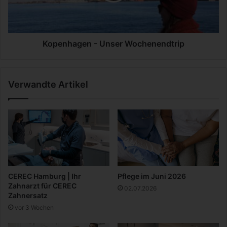
l
a
e
g
L
e
ö
n
Kopenhagen - Unser Wochenendtrip
s
-
u
U
n
n
Verwandte Artikel
g
s
e
e
n
r
z
W
u
o
r
c
V
h
e
e
r
n
CEREC Hamburg | Ihr
Pflege im Juni 2026
a
e
Zahnarzt für CEREC
02.07.2026
r
n
Zahnersatz
b
d
vor 3 Wochen
e
t
i
r