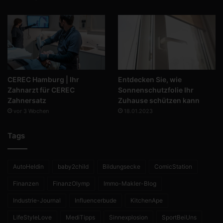
CEREC Hamburg | Ihr
Entdecken Sie, wie
Zahnarzt für CEREC
Sonnenschutzfolie Ihr
Zahnersatz
Zuhause schützen kann
vor 3 Wochen
18.01.2023
Tags
AutoHeldin
baby2child
Bildungsecke
ComicStation
Finanzen
FinanzOlymp
Immo-Makler-Blog
Industrie-Journal
Influencerbude
KitchenApe
LifeStyleLove
MediTipps
Sinnexplosion
SportBeiUns