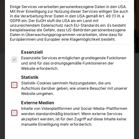
Einige Services verarbeiten personenbezogene Daten in den USA.
Mit Ihrer Einwilligung zur Nutzung dieser Services willigen Sie auch
in die Verarbeitung Ihrer Daten in den USA gemäß Art. 49 (1) lit. a
GDPR ein. Der EuGH stuft die USA als ein Land mit
unzureichendem Datenschutz nach EU-Standards ein. Es besteht
beispielsweise die Gefahr, dass US-Behörden personenbezogene
Daten in Überwachungsprogrammen verarbeiten, ohne dass für
Europäerinnen und Europäer eine Klagemöglichkeit besteht.
Es folgt eine Liste der Service-Gruppen, für die eine Einwilligung
Essenziell
Essenzielle Services ermöglichen grundlegende Funktionen
und sind für das ordnungsgemäße Funktionieren der
Inhaltsverzeichnis
Website erforderlich.
European Wellness Villa Medica Symposium: Prof. Dr.
Statistik
Mike Chan präsentiert wertvolle Einblicke in die
Statistik-Cookies sammeln Nutzungsdaten, die uns
Aufschluss darüber geben, wie unsere Besucher mit unserer
Regenerationsmedizin und der Verjüngungstherapie
Website umgehen.
Mike Chan: Die Zelltherapie ist einer der innovativsten
Ansätze in der modernen Medizin
Externe Medien
Villa Medica, ein führendes Unternehmen im Bereich der
Inhalte von Videoplattformen und Social-Media-Plattformen
werden standardmäßig blockiert. Wenn externe Services
Zellverjüngung und Zellerneuerung
akzeptiert werden, ist für den Zugriff auf diese Inhalte keine
manuelle Einwilligung mehr erforderlich.
European Wellness Villa Medica