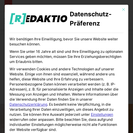
Mit die
Datenschutz-
Menü
S
Präferenz
Wir benötigen Ihre Einwilligung, bevor Sie unsere Website weiter
Start
/
Medizin
/
Gesundheit
besuchen können.
Wenn Sie unter 16 Jahre alt sind und Ihre Einwilligung zu optionalen
Gesundheit
Medizin
Services geben möchten, müssen Sie Ihre Erziehungsberechtigten
um Erlaubnis bitten.
European Wellness Villa
Wir verwenden Cookies und andere Technologien auf unserer
Website. Einige von ihnen sind essenziell, während andere uns
Medica Symposium
helfen, diese Website und Ihre Erfahrung zu verbessern.
Personenbezogene Daten können verarbeitet werden (z. B. IP-
Adressen), z. B. für personalisierte Anzeigen und Inhalte oder die
Messung von Anzeigen und Inhalten.
Weitere Informationen über
MediTipps
29.03.2019
0
4
2 Minuten gelesen
die Verwendung Ihrer Daten finden Sie in unserer
Datenschutzerklärung
.
Es besteht keine Verpflichtung, in die
Verarbeitung Ihrer Daten einzuwilligen, um dieses Angebot zu
nutzen.
Sie können Ihre Auswahl jederzeit unter
Einstellungen
widerrufen oder anpassen.
Bitte beachten Sie, dass aufgrund
individueller Einstellungen möglicherweise nicht alle Funktionen
der Website verfügbar sind.