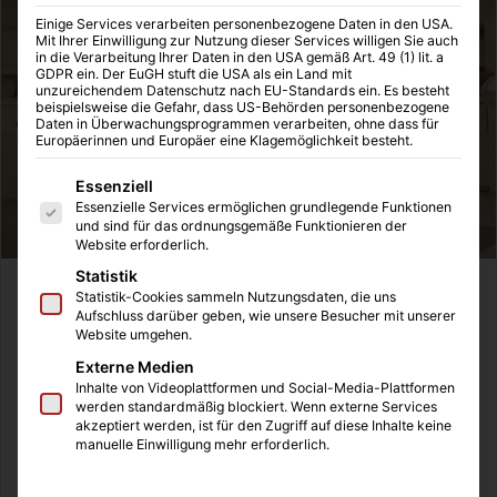
Einige Services verarbeiten personenbezogene Daten in den USA.
Mit Ihrer Einwilligung zur Nutzung dieser Services willigen Sie auch
in die Verarbeitung Ihrer Daten in den USA gemäß Art. 49 (1) lit. a
GDPR ein. Der EuGH stuft die USA als ein Land mit
unzureichendem Datenschutz nach EU-Standards ein. Es besteht
beispielsweise die Gefahr, dass US-Behörden personenbezogene
Daten in Überwachungsprogrammen verarbeiten, ohne dass für
Europäerinnen und Europäer eine Klagemöglichkeit besteht.
Es folgt eine Liste der Service-Gruppen, für die eine Einwilligung
Essenziell
Essenzielle Services ermöglichen grundlegende Funktionen
und sind für das ordnungsgemäße Funktionieren der
Website erforderlich.
Statistik
Die Vorschriften, Gesetze und Regeln im Rahmen der
Statistik-Cookies sammeln Nutzungsdaten, die uns
Aufschluss darüber geben, wie unsere Besucher mit unserer
Betriebssicherheit von Unternehmen hat in den letzten
Website umgehen.
Jahren stark zugenommen, denn durch die
Externe Medien
Modernisierung und Digitalisierung haben sich die
Inhalte von Videoplattformen und Social-Media-Plattformen
Anforderungen für die verschiedensten Berufsgruppen
werden standardmäßig blockiert. Wenn externe Services
akzeptiert werden, ist für den Zugriff auf diese Inhalte keine
stark verändert, so dass hier die Sicherheit am
manuelle Einwilligung mehr erforderlich.
Arbeitsplatz näher betrachtet, bewertet und eingeordnet
wurde. Die Deutsche Gesetzliche Unfallversicherung