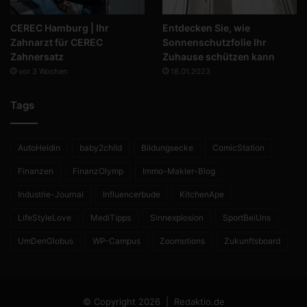
CEREC Hamburg | Ihr
Entdecken Sie, wie
Zahnarzt für CEREC
Sonnenschutzfolie Ihr
Zahnersatz
Zuhause schützen kann
vor 3 Wochen
18.01.2023
Tags
AutoHeldin
baby2child
Bildungsecke
ComicStation
Finanzen
FinanzOlymp
Immo-Makler-Blog
Industrie-Journal
Influencerbude
KitchenApe
LifeStyleLove
MediTipps
Sinnexplosion
SportBeiUns
UmDenGlobus
WP-Campus
Zoomotions
Zukunftsboard
© Copyright 2026 |
Redaktio.de