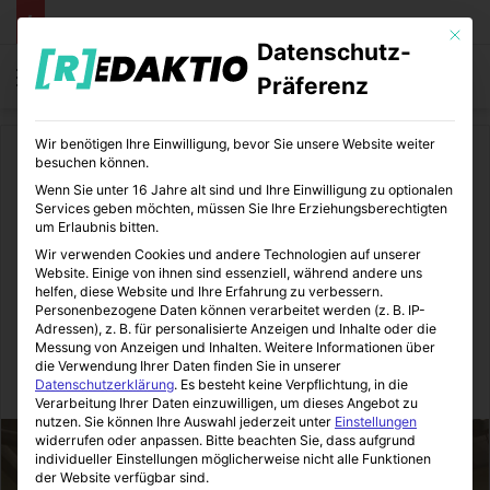
Mit die
Datenschutz-
Menü
S
Präferenz
Wir benötigen Ihre Einwilligung, bevor Sie unsere Website weiter
Start
/
Medizin
besuchen können.
Wenn Sie unter 16 Jahre alt sind und Ihre Einwilligung zu optionalen
Medizin
Services geben möchten, müssen Sie Ihre Erziehungsberechtigten
um Erlaubnis bitten.
Die gesetzliche Prüfung
Wir verwenden Cookies und andere Technologien auf unserer
Website. Einige von ihnen sind essenziell, während andere uns
elektrischer und
helfen, diese Website und Ihre Erfahrung zu verbessern.
Personenbezogene Daten können verarbeitet werden (z. B. IP-
medizinischer Geräte
Adressen), z. B. für personalisierte Anzeigen und Inhalte oder die
Messung von Anzeigen und Inhalten.
Weitere Informationen über
die Verwendung Ihrer Daten finden Sie in unserer
MediTipps
11.09.2020
0
3
2 Minuten gelesen
Datenschutzerklärung
.
Es besteht keine Verpflichtung, in die
Verarbeitung Ihrer Daten einzuwilligen, um dieses Angebot zu
nutzen.
Sie können Ihre Auswahl jederzeit unter
Einstellungen
widerrufen oder anpassen.
Bitte beachten Sie, dass aufgrund
individueller Einstellungen möglicherweise nicht alle Funktionen
der Website verfügbar sind.