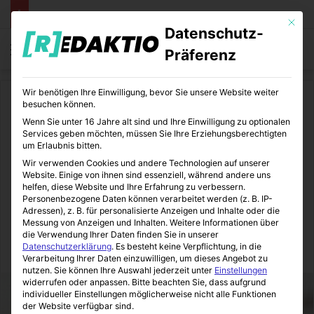
Mit die
Datenschutz-
Menü
S
Präferenz
Wir benötigen Ihre Einwilligung, bevor Sie unsere Website weiter
Start
/
Medizin
/
Ernährung
besuchen können.
Wenn Sie unter 16 Jahre alt sind und Ihre Einwilligung zu optionalen
Ernährung
Medizin
Services geben möchten, müssen Sie Ihre Erziehungsberechtigten
um Erlaubnis bitten.
Gesunde Lebensmittel, die
Wir verwenden Cookies und andere Technologien auf unserer
Website. Einige von ihnen sind essenziell, während andere uns
auf jeden Speiseplan
helfen, diese Website und Ihre Erfahrung zu verbessern.
Personenbezogene Daten können verarbeitet werden (z. B. IP-
Adressen), z. B. für personalisierte Anzeigen und Inhalte oder die
gehören
Messung von Anzeigen und Inhalten.
Weitere Informationen über
die Verwendung Ihrer Daten finden Sie in unserer
Datenschutzerklärung
.
Es besteht keine Verpflichtung, in die
MediTipps
02.04.2015
0
5
1 Minute Lesezeit
Verarbeitung Ihrer Daten einzuwilligen, um dieses Angebot zu
nutzen.
Sie können Ihre Auswahl jederzeit unter
Einstellungen
widerrufen oder anpassen.
Bitte beachten Sie, dass aufgrund
individueller Einstellungen möglicherweise nicht alle Funktionen
der Website verfügbar sind.