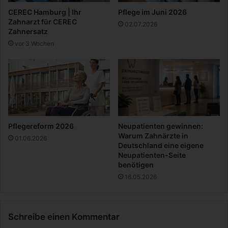
b
T
CEREC Hamburg | Ihr
Pflege im Juni 2026
e
i
Zahnarzt für CEREC
02.07.2026
-
p
Zahnersatz
K
p
vor 3 Wochen
a
s
m
u
p
n
a
d
g
R
n
a
e
t
s
Pflegereform 2026
Neupatienten gewinnen:
c
Warum Zahnärzte in
01.06.2026
h
Deutschland eine eigene
Neupatienten-Seite
l
benötigen
ä
g
16.05.2026
e
Schreibe einen Kommentar