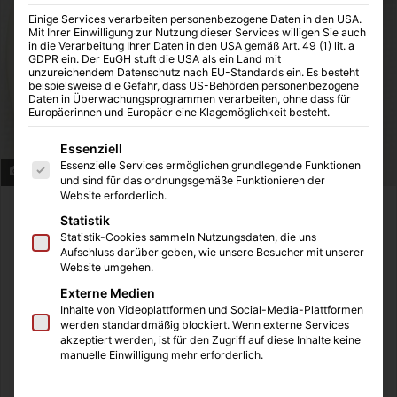
Einige Services verarbeiten personenbezogene Daten in den USA.
Mit Ihrer Einwilligung zur Nutzung dieser Services willigen Sie auch
in die Verarbeitung Ihrer Daten in den USA gemäß Art. 49 (1) lit. a
GDPR ein. Der EuGH stuft die USA als ein Land mit
unzureichendem Datenschutz nach EU-Standards ein. Es besteht
beispielsweise die Gefahr, dass US-Behörden personenbezogene
Daten in Überwachungsprogrammen verarbeiten, ohne dass für
Europäerinnen und Europäer eine Klagemöglichkeit besteht.
Es folgt eine Liste der Service-Gruppen, für die eine Einwilligung
Essenziell
Essenzielle Services ermöglichen grundlegende Funktionen
Gesunder Teller
und sind für das ordnungsgemäße Funktionieren der
Website erforderlich.
Zeitschriften, Bücher und das Internet sind voll mit Tipps,
Statistik
die die richtige Ernährung betreffen. Doch welche
Statistik-Cookies sammeln Nutzungsdaten, die uns
Aufschluss darüber geben, wie unsere Besucher mit unserer
Lebensmittel sind eigentlich gesund und in welchen
Website umgehen.
Mengen sollte man diese zu sich nehmen?
Externe Medien
Inhalte von Videoplattformen und Social-Media-Plattformen
werden standardmäßig blockiert. Wenn externe Services
Inhaltsverzeichnis
akzeptiert werden, ist für den Zugriff auf diese Inhalte keine
manuelle Einwilligung mehr erforderlich.
Obst, Gemüse und Getreide: Die Basis einer gesunden
Lebensweise