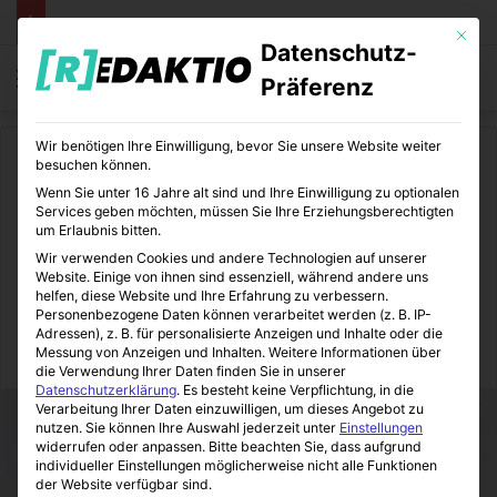
Mit die
Datenschutz-
Menü
S
Präferenz
Wir benötigen Ihre Einwilligung, bevor Sie unsere Website weiter
Start
/
Medizin
/
Gesundheit
besuchen können.
Wenn Sie unter 16 Jahre alt sind und Ihre Einwilligung zu optionalen
Gesundheit
Medizin
Services geben möchten, müssen Sie Ihre Erziehungsberechtigten
um Erlaubnis bitten.
Gesunder Schlaf im
Wir verwenden Cookies und andere Technologien auf unserer
Website. Einige von ihnen sind essenziell, während andere uns
Boxspringbett
helfen, diese Website und Ihre Erfahrung zu verbessern.
Personenbezogene Daten können verarbeitet werden (z. B. IP-
Adressen), z. B. für personalisierte Anzeigen und Inhalte oder die
Messung von Anzeigen und Inhalten.
Weitere Informationen über
MediTipps
27.02.2020
0
0
2 Minuten gelesen
die Verwendung Ihrer Daten finden Sie in unserer
Datenschutzerklärung
.
Es besteht keine Verpflichtung, in die
Verarbeitung Ihrer Daten einzuwilligen, um dieses Angebot zu
nutzen.
Sie können Ihre Auswahl jederzeit unter
Einstellungen
widerrufen oder anpassen.
Bitte beachten Sie, dass aufgrund
individueller Einstellungen möglicherweise nicht alle Funktionen
der Website verfügbar sind.