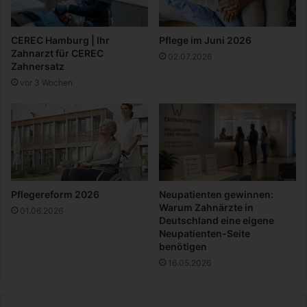
e
:
r
A
d
l
CEREC Hamburg | Ihr
Pflege im Juni 2026
e
l
Zahnarzt für CEREC
02.07.2026
n
e
Zahnersatz
g
s
vor 3 Wochen
e
w
s
a
u
s
c
d
h
u
t
w
i
s
Pflegereform 2026
Neupatienten gewinnen:
s
Warum Zahnärzte in
01.06.2026
e
Deutschland eine eigene
Neupatienten-Seite
n
benötigen
m
u
16.05.2026
s
s
t