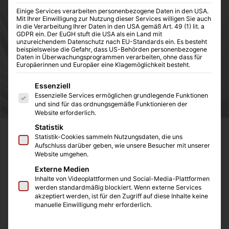
Einige Services verarbeiten personenbezogene Daten in den USA.
Mit Ihrer Einwilligung zur Nutzung dieser Services willigen Sie auch
in die Verarbeitung Ihrer Daten in den USA gemäß Art. 49 (1) lit. a
GDPR ein. Der EuGH stuft die USA als ein Land mit
unzureichendem Datenschutz nach EU-Standards ein. Es besteht
beispielsweise die Gefahr, dass US-Behörden personenbezogene
Daten in Überwachungsprogrammen verarbeiten, ohne dass für
Europäerinnen und Europäer eine Klagemöglichkeit besteht.
Es folgt eine Liste der Service-Gruppen, für die eine Einwilligung
Essenziell
Essenzielle Services ermöglichen grundlegende Funktionen
und sind für das ordnungsgemäße Funktionieren der
Website erforderlich.
Statistik
Das Boxspringbett wurde in den letzten Jahren immer
Statistik-Cookies sammeln Nutzungsdaten, die uns
Aufschluss darüber geben, wie unsere Besucher mit unserer
häufiger im Freundeskreis diskutiert. Immer mehr
Website umgehen.
Freunde berichteten von einem wohltuenden Schlaf in
Externe Medien
ihrem neuen Bett. Vor knapp zwei Jahren kauften meine
Inhalte von Videoplattformen und Social-Media-Plattformen
Freundin und ich uns ebenfalls ein Boxspringbett. Zeit für
werden standardmäßig blockiert. Wenn externe Services
akzeptiert werden, ist für den Zugriff auf diese Inhalte keine
eine Analyse.
manuelle Einwilligung mehr erforderlich.