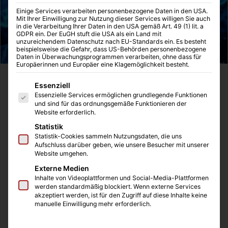
Einige Services verarbeiten personenbezogene Daten in den USA.
Mit Ihrer Einwilligung zur Nutzung dieser Services willigen Sie auch
in die Verarbeitung Ihrer Daten in den USA gemäß Art. 49 (1) lit. a
GDPR ein. Der EuGH stuft die USA als ein Land mit
unzureichendem Datenschutz nach EU-Standards ein. Es besteht
beispielsweise die Gefahr, dass US-Behörden personenbezogene
Daten in Überwachungsprogrammen verarbeiten, ohne dass für
Europäerinnen und Europäer eine Klagemöglichkeit besteht.
Ist euch vielleicht auch schon aufgefallen, dass die
Es folgt eine Liste der Service-Gruppen, für die eine Einwilligung
Essenziell
Supermärkte voll mit Lebensmitteln sind, die einen extra
Essenzielle Services ermöglichen grundlegende Funktionen
und sind für das ordnungsgemäße Funktionieren der
auffälligen Vermerk bekommen haben, um jedem
Website erforderlich.
potenziellen Käufern zu sagen, dass Proteine enthalten
Statistik
sind? Der Witz an der Sache ist, dass diese schon immer
Statistik-Cookies sammeln Nutzungsdaten, die uns
in den meisten dieser Produkte drin waren, doch aktuell
Aufschluss darüber geben, wie unsere Besucher mit unserer
Website umgehen.
gibt es einen großen Hype um die Bedeutung der
Externe Medien
Proteine. Es ist ein wichtiger Hype, der das Bewusstsein
Inhalte von Videoplattformen und Social-Media-Plattformen
für ausgewogene und bewusste Ernährung weiter
werden standardmäßig blockiert. Wenn externe Services
festigen wird, aber was sind Proteine eigentlich?
akzeptiert werden, ist für den Zugriff auf diese Inhalte keine
manuelle Einwilligung mehr erforderlich.
Inhaltsverzeichnis