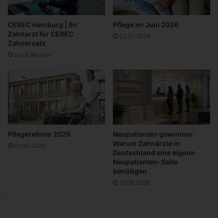
n
g
ä
CEREC Hamburg | Ihr
Pflege im Juni 2026
n
Zahnarzt für CEREC
02.07.2026
z
Zahnersatz
u
vor 3 Wochen
n
g
s
m
i
t
t
e
Pflegereform 2026
Neupatienten gewinnen:
l
Warum Zahnärzte in
01.06.2026
Deutschland eine eigene
Neupatienten-Seite
benötigen
16.05.2026