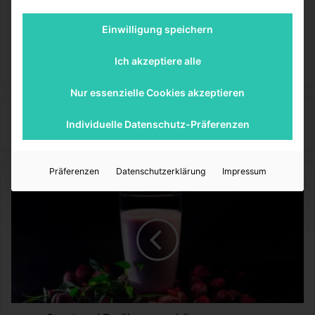
Einwilligung speichern
MediTipps
Ich akzeptiere alle
Nur essenzielle Cookies akzeptieren
MediTipps
Individuelle Datenschutz-Präferenzen
Präferenzen
Datenschutzerklärung
Impressum
S
p
o
r
t
u
n
d
E