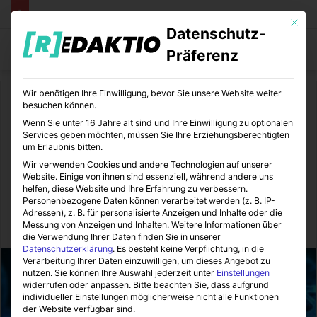
Mit die
Datenschutz-
Menü
S
Präferenz
Wir benötigen Ihre Einwilligung, bevor Sie unsere Website weiter
Start
/
Medizin
/
Ernährung
besuchen können.
Wenn Sie unter 16 Jahre alt sind und Ihre Einwilligung zu optionalen
Ernährung
Medizin
Services geben möchten, müssen Sie Ihre Erziehungsberechtigten
um Erlaubnis bitten.
Proteine sind mehr als ein
Wir verwenden Cookies und andere Technologien auf unserer
Website. Einige von ihnen sind essenziell, während andere uns
Hype
helfen, diese Website und Ihre Erfahrung zu verbessern.
Personenbezogene Daten können verarbeitet werden (z. B. IP-
Adressen), z. B. für personalisierte Anzeigen und Inhalte oder die
Messung von Anzeigen und Inhalten.
Weitere Informationen über
MediTipps
10.07.2020
0
5
2 Minuten gelesen
die Verwendung Ihrer Daten finden Sie in unserer
Datenschutzerklärung
.
Es besteht keine Verpflichtung, in die
Verarbeitung Ihrer Daten einzuwilligen, um dieses Angebot zu
nutzen.
Sie können Ihre Auswahl jederzeit unter
Einstellungen
widerrufen oder anpassen.
Bitte beachten Sie, dass aufgrund
individueller Einstellungen möglicherweise nicht alle Funktionen
der Website verfügbar sind.