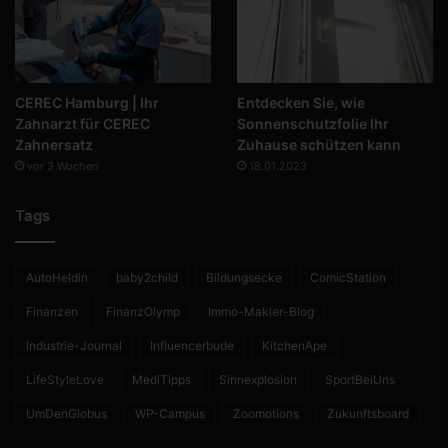
CEREC Hamburg | Ihr
Entdecken Sie, wie
Zahnarzt für CEREC
Sonnenschutzfolie Ihr
Zahnersatz
Zuhause schützen kann
vor 3 Wochen
18.01.2023
Tags
AutoHeldin
baby2child
Bildungsecke
ComicStation
Finanzen
FinanzOlymp
Immo-Makler-Blog
Industrie-Journal
Influencerbude
KitchenApe
LifeStyleLove
MediTipps
Sinnexplosion
SportBeiUns
UmDenGlobus
WP-Campus
Zoomotions
Zukunftsboard