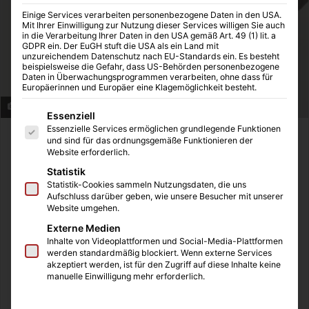
Einige Services verarbeiten personenbezogene Daten in den USA.
Mit Ihrer Einwilligung zur Nutzung dieser Services willigen Sie auch
in die Verarbeitung Ihrer Daten in den USA gemäß Art. 49 (1) lit. a
GDPR ein. Der EuGH stuft die USA als ein Land mit
unzureichendem Datenschutz nach EU-Standards ein. Es besteht
beispielsweise die Gefahr, dass US-Behörden personenbezogene
Daten in Überwachungsprogrammen verarbeiten, ohne dass für
Europäerinnen und Europäer eine Klagemöglichkeit besteht.
Zahnbürste und Zahnpasta
Es folgt eine Liste der Service-Gruppen, für die eine Einwilligung
Essenziell
Essenzielle Services ermöglichen grundlegende Funktionen
und sind für das ordnungsgemäße Funktionieren der
Inhaltsverzeichnis
Website erforderlich.
Schön weiß und kerngesund
Statistik
Statistik-Cookies sammeln Nutzungsdaten, die uns
Zähne putzen, aber richtig
Aufschluss darüber geben, wie unsere Besucher mit unserer
Richtige Zahnpaste
Website umgehen.
Externe Medien
Schön weiß und kerngesund
Inhalte von Videoplattformen und Social-Media-Plattformen
werden standardmäßig blockiert. Wenn externe Services
akzeptiert werden, ist für den Zugriff auf diese Inhalte keine
Kaffee und Zigaretten – die natürliche Feinde weißer
manuelle Einwilligung mehr erforderlich.
Zähne. Wer darauf nicht verzichten möchte, muss
Gegenmaßnahmen einleiten. Aber es geht ja nicht nur um