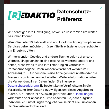
Mit die
Datenschutz-
Menü
S
Präferenz
Wir benötigen Ihre Einwilligung, bevor Sie unsere Website weiter
Start
/
Medizin
/
Gesundheit
besuchen können.
Wenn Sie unter 16 Jahre alt sind und Ihre Einwilligung zu optionalen
Gesundheit
Medizin
Services geben möchten, müssen Sie Ihre Erziehungsberechtigten
um Erlaubnis bitten.
Zähne putzen: So gelingen
Wir verwenden Cookies und andere Technologien auf unserer
Website. Einige von ihnen sind essenziell, während andere uns
weiße Zähne
helfen, diese Website und Ihre Erfahrung zu verbessern.
Personenbezogene Daten können verarbeitet werden (z. B. IP-
Adressen), z. B. für personalisierte Anzeigen und Inhalte oder die
Messung von Anzeigen und Inhalten.
Weitere Informationen über
MediTipps
26.03.2015
1
2
1 Minute Lesezeit
die Verwendung Ihrer Daten finden Sie in unserer
Datenschutzerklärung
.
Es besteht keine Verpflichtung, in die
Verarbeitung Ihrer Daten einzuwilligen, um dieses Angebot zu
nutzen.
Sie können Ihre Auswahl jederzeit unter
Einstellungen
widerrufen oder anpassen.
Bitte beachten Sie, dass aufgrund
individueller Einstellungen möglicherweise nicht alle Funktionen
der Website verfügbar sind.