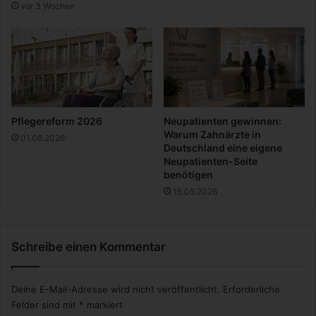
vor 3 Wochen
o
ß
s
t
ä
d
t
e
Pflegereform 2026
Neupatienten gewinnen:
n
Warum Zahnärzte in
01.06.2026
z
Deutschland eine eigene
u
Neupatienten-Seite
benötigen
e
r
16.05.2026
k
e
n
Schreibe einen Kommentar
n
e
n
Deine E-Mail-Adresse wird nicht veröffentlicht.
Erforderliche
Felder sind mit
*
markiert