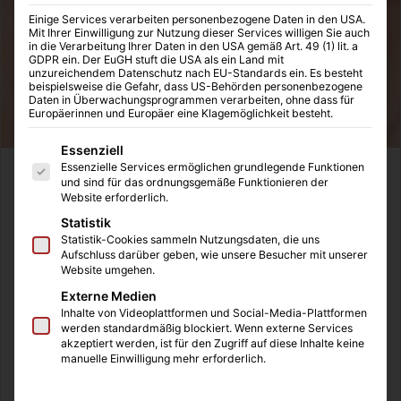
Einige Services verarbeiten personenbezogene Daten in den USA.
Mit Ihrer Einwilligung zur Nutzung dieser Services willigen Sie auch
in die Verarbeitung Ihrer Daten in den USA gemäß Art. 49 (1) lit. a
GDPR ein. Der EuGH stuft die USA als ein Land mit
unzureichendem Datenschutz nach EU-Standards ein. Es besteht
beispielsweise die Gefahr, dass US-Behörden personenbezogene
Daten in Überwachungsprogrammen verarbeiten, ohne dass für
Europäerinnen und Europäer eine Klagemöglichkeit besteht.
Es folgt eine Liste der Service-Gruppen, für die eine Einwilligung
Essenziell
Essenzielle Services ermöglichen grundlegende Funktionen
Schon im Generellen ist ein Zahnarztbesuch häufig mit
und sind für das ordnungsgemäße Funktionieren der
Kummer und Sorgen verbunden. Schon von Kindesbeinen
Website erforderlich.
an, zieren sich viele davor, zum Zahnarzt und in die
Statistik
Statistik-Cookies sammeln Nutzungsdaten, die uns
Zahnarztpraxis zu gehen. Gerade durch die Covid-19-
Aufschluss darüber geben, wie unsere Besucher mit unserer
Pandemie, wurden Zahnarztbesuche weiterhin minimiert.
Website umgehen.
Nur absolut notwendige Behandlungen wurden
Externe Medien
durchgeführt. Auf dem Zahnarztstuhl ist die Entfernung
Inhalte von Videoplattformen und Social-Media-Plattformen
werden standardmäßig blockiert. Wenn externe Services
zwischen dem Arzt, dem Patienten und auch
akzeptiert werden, ist für den Zugriff auf diese Inhalte keine
medizinischen Fachangestellten sehr gering. Trotzdem ist
manuelle Einwilligung mehr erforderlich.
es nicht notwendig, komplett auf einen Zahnarztbesuch zu
verzichten. Denn beim Besucher einer
Zahnarztpraxis in