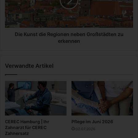
n
u
g
n
s
s
e
t
r
d
g
i
Die Kunst die Regionen neben Großstädten zu
ä
e
erkennen
n
R
z
e
u
g
Verwandte Artikel
n
i
g
o
s
n
m
e
i
n
t
n
t
e
e
b
l
e
CEREC Hamburg | Ihr
Pflege im Juni 2026
n
Zahnarzt für CEREC
02.07.2026
G
Zahnersatz
r