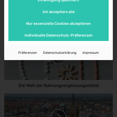
MediTipps
Ich akzeptiere alle
Nur essenzielle Cookies akzeptieren
Individuelle Datenschutz-Präferenzen
D
i
e
W
Präferenzen
Datenschutzerklärung
Impressum
e
l
t
d
e
r
Die Welt der Nahrungsergänzungsmittel
N
a
D
h
i
r
e
u
K