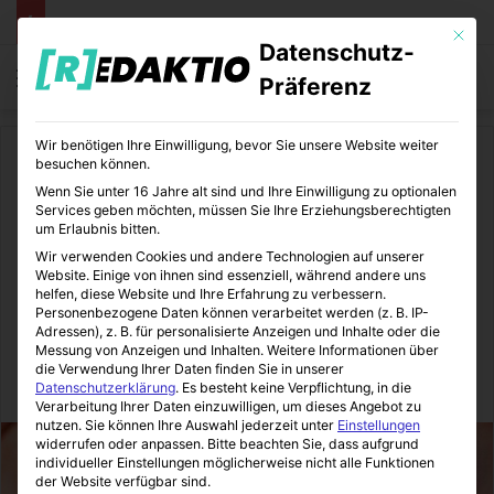
Mit die
Datenschutz-
Menü
S
Präferenz
Wir benötigen Ihre Einwilligung, bevor Sie unsere Website weiter
Start
/
Medizin
besuchen können.
Wenn Sie unter 16 Jahre alt sind und Ihre Einwilligung zu optionalen
Medizin
Services geben möchten, müssen Sie Ihre Erziehungsberechtigten
um Erlaubnis bitten.
Zahnarztbesuch während
Wir verwenden Cookies und andere Technologien auf unserer
Website. Einige von ihnen sind essenziell, während andere uns
Corona – was habe ich zu
helfen, diese Website und Ihre Erfahrung zu verbessern.
Personenbezogene Daten können verarbeitet werden (z. B. IP-
befürchten?
Adressen), z. B. für personalisierte Anzeigen und Inhalte oder die
Messung von Anzeigen und Inhalten.
Weitere Informationen über
die Verwendung Ihrer Daten finden Sie in unserer
MediTipps
15.07.2020
0
0
2 Minuten gelesen
Datenschutzerklärung
.
Es besteht keine Verpflichtung, in die
Verarbeitung Ihrer Daten einzuwilligen, um dieses Angebot zu
nutzen.
Sie können Ihre Auswahl jederzeit unter
Einstellungen
widerrufen oder anpassen.
Bitte beachten Sie, dass aufgrund
individueller Einstellungen möglicherweise nicht alle Funktionen
der Website verfügbar sind.