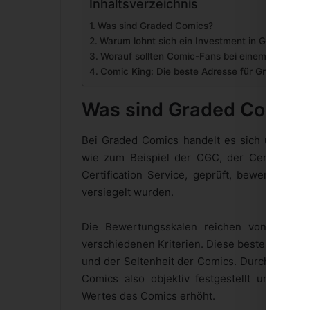
Inhaltsverzeichnis
Was sind Graded Comics?
Warum lohnt sich ein Investment in Graded Co
Worauf sollten Comic-Fans bei einem Investm
Comic King: Die beste Adresse für Graded Com
Was sind Graded Comics
Bei Graded Comics handelt es sich um Comi
wie zum Beispiel der CGC, der Certified
Certification Service, geprüft, bewertet un
versiegelt wurden.
Die Bewertungsskalen reichen von 0,5 −
verschiedenen Kriterien. Diese bestehen unte
und der Seltenheit der Comics. Durch eine so
Comics also objektiv festgestellt und doku
Wertes des Comics erhöht.