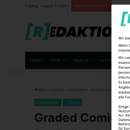
Freitag, August 7 2026
Aktuelle Nachrichten
Wir be
Wenn Si
möchte
Wir ve
HOME
TIERE
FAMILIE
AUTO
BÜ
essenz
Person
person
Inform
Es best
Angebo
Start
/
Comics
/
Comicladen
/
Graded Comics von Co
anpass
alle F
Comicladen
Comics
Einige
Nutzun
Graded Comics 
Art. 49
Datens
Behörd
für Eu