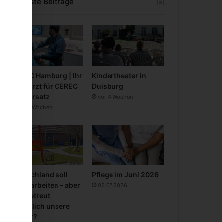
Neueste Beiträge
CEREC Hamburg | Ihr
Kindertheater in
Zahnarzt für CEREC
Duisburg
Zahnersatz
vor 4 Wochen
vor 3 Wochen
Deutschland soll
Pflege im Juni 2026
mehr arbeiten – aber
02.07.2026
wer betreut
eigentlich unsere
Kinder?