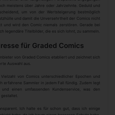
och meistens über Jahre oder Jahrzehnte. Geduld und
tscheidend, um von der Wertsteigerung bestmöglich
hutzhülle und damit die Unversehrtheit der Comics nicht
kt und wird den Comic niemals zerstören. Gerade bei
 legendäre Titelbilder, die es sich lohnt, zu sammeln.
dresse für Graded Comics
Anbieter von Graded Comics etabliert und zeichnet sich
erte Auswahl aus.
 Vielzahl von Comics unterschiedlicher Epochen und
h erfahrene Sammler in jedem Fall fündig. Zudem legt
 und einen umfassenden Kundenservice, was den
gestaltet.
ansparent. Ich halte es für schon gut, dass ich einige
hickt habe, da ich kaum einen besseren Schutz habe,