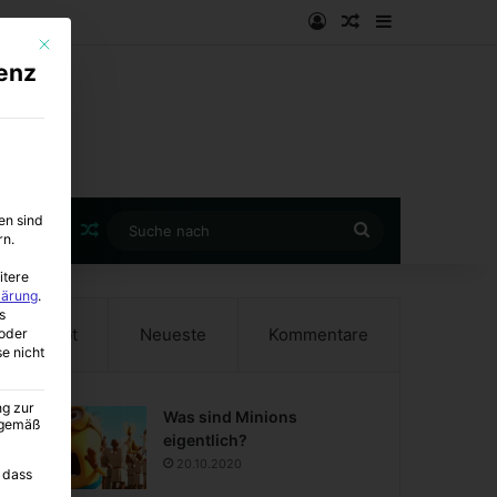
Anmelden
Zufälliger Artike
Sidebar
Mit diesem Button wird der Dialog geschlossen. Seine Funktionalität ist i
enz
en sind
Zufälliger Artikel
Suche
rn.
nach
itere
lärung
.
s
Beliebt
Neueste
Kommentare
oder
se nicht
ng zur
Was sind Minions
A gemäß
eigentlich?
20.10.2020
 dass