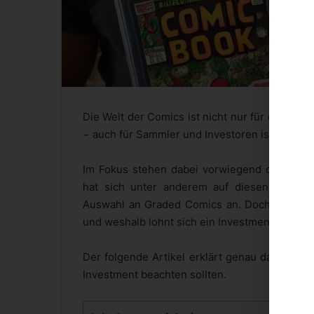
Die Welt der Comics ist nicht nur für eingefl
− auch für Sammler und Investoren ist sie im 
Im Fokus stehen dabei vorwiegend die soge
hat sich unter anderem auf diesen Bereich 
Auswahl an Graded Comics an. Doch was stec
und weshalb lohnt sich ein Investment?
Der folgende Artikel erklärt genau das und 
Investment beachten sollten.