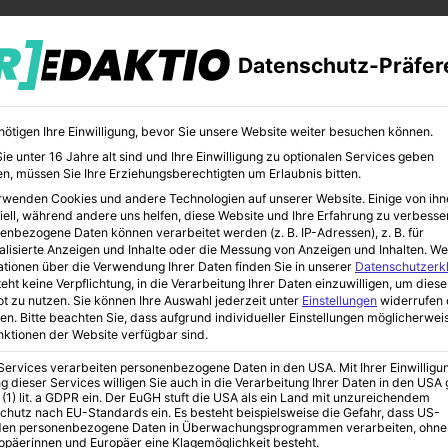
Datenschutz-Präfer
nötigen Ihre Einwilligung, bevor Sie unsere Website weiter besuchen können.
e unter 16 Jahre alt sind und Ihre Einwilligung zu optionalen Services geben
n, müssen Sie Ihre Erziehungsberechtigten um Erlaubnis bitten.
rwenden Cookies und andere Technologien auf unserer Website. Einige von ihn
CHER
BILDUNG
KUNST
iell, während andere uns helfen, diese Website und Ihre Erfahrung zu verbesse
enbezogene Daten können verarbeitet werden (z. B. IP-Adressen), z. B. für
alisierte Anzeigen und Inhalte oder die Messung von Anzeigen und Inhalten.
We
ationen über die Verwendung Ihrer Daten finden Sie in unserer
Datenschutzerk
eht keine Verpflichtung, in die Verarbeitung Ihrer Daten einzuwilligen, um diese
t zu nutzen.
Sie können Ihre Auswahl jederzeit unter
Einstellungen
widerrufen 
mic King − Deshalb lohnt sich ein Investment
en.
Bitte beachten Sie, dass aufgrund individueller Einstellungen möglicherwei
unktionen der Website verfügbar sind.
 Services verarbeiten personenbezogene Daten in den USA. Mit Ihrer Einwilligu
g dieser Services willigen Sie auch in die Verarbeitung Ihrer Daten in den US
von Comic King −
 (1) lit. a GDPR ein. Der EuGH stuft die USA als ein Land mit unzureichendem
chutz nach EU-Standards ein. Es besteht beispielsweise die Gefahr, dass US-
en personenbezogene Daten in Überwachungsprogrammen verarbeiten, ohne
ropäerinnen und Europäer eine Klagemöglichkeit besteht.