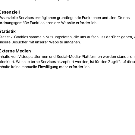
ich ein Investment
gt eine Liste der Service-Gruppen, für die eine Einwilligung erteilt we
Essenziell
Essenzielle Services ermöglichen grundlegende Funktionen und sind für das
0
10
3 Minuten gelesen
ordnungsgemäße Funktionieren der Website erforderlich.
Statistik
Statistik-Cookies sammeln Nutzungsdaten, die uns Aufschluss darüber geben, 
unsere Besucher mit unserer Website umgehen.
Externe Medien
Inhalte von Videoplattformen und Social-Media-Plattformen werden standard
blockiert. Wenn externe Services akzeptiert werden, ist für den Zugriff auf dies
Inhalte keine manuelle Einwilligung mehr erforderlich.