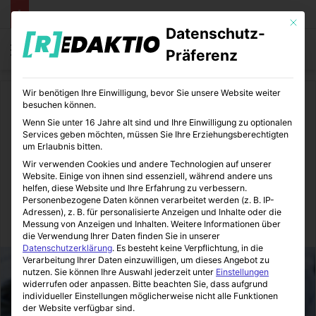
Mit die
Datenschutz-
Menü
S
Präferenz
Wir benötigen Ihre Einwilligung, bevor Sie unsere Website weiter
Start
/
Medizin
/
Ernährung
besuchen können.
Wenn Sie unter 16 Jahre alt sind und Ihre Einwilligung zu optionalen
Ernährung
Medizin
Services geben möchten, müssen Sie Ihre Erziehungsberechtigten
um Erlaubnis bitten.
Mehr Energie durch
Wir verwenden Cookies und andere Technologien auf unserer
Website. Einige von ihnen sind essenziell, während andere uns
Traubenkernextrakt
helfen, diese Website und Ihre Erfahrung zu verbessern.
Personenbezogene Daten können verarbeitet werden (z. B. IP-
Adressen), z. B. für personalisierte Anzeigen und Inhalte oder die
Messung von Anzeigen und Inhalten.
Weitere Informationen über
MediTipps
12.09.2016
0
0
1 Minute Lesezeit
die Verwendung Ihrer Daten finden Sie in unserer
Datenschutzerklärung
.
Es besteht keine Verpflichtung, in die
Verarbeitung Ihrer Daten einzuwilligen, um dieses Angebot zu
nutzen.
Sie können Ihre Auswahl jederzeit unter
Einstellungen
widerrufen oder anpassen.
Bitte beachten Sie, dass aufgrund
individueller Einstellungen möglicherweise nicht alle Funktionen
der Website verfügbar sind.