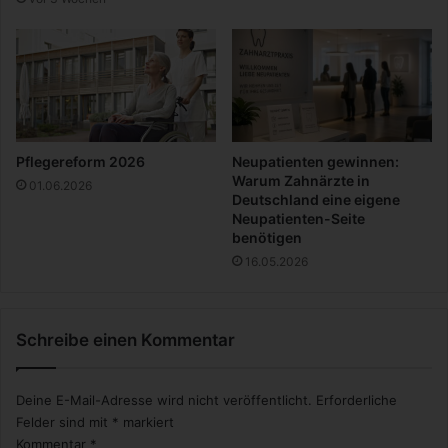
g
a
-
D
r
e
i
e
Pflegereform 2026
Neupatienten gewinnen:
r
Warum Zahnärzte in
01.06.2026
i
Deutschland eine eigene
n
Neupatienten-Seite
benötigen
d
e
16.05.2026
r
V
e
Schreibe einen Kommentar
r
e
i
Deine E-Mail-Adresse wird nicht veröffentlicht.
Erforderliche
n
Felder sind mit
*
markiert
s
Kommentar
*