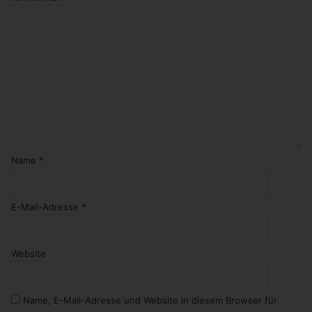
g
e
s
c
h
i
c
h
t
e
Name
*
E-Mail-Adresse
*
Website
Name, E-Mail-Adresse und Website in diesem Browser für