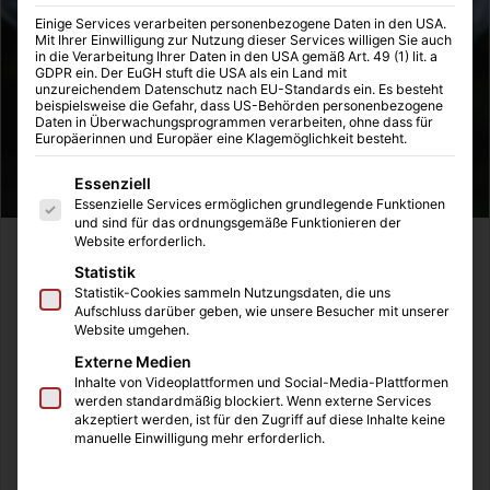
Einige Services verarbeiten personenbezogene Daten in den USA.
Mit Ihrer Einwilligung zur Nutzung dieser Services willigen Sie auch
in die Verarbeitung Ihrer Daten in den USA gemäß Art. 49 (1) lit. a
GDPR ein. Der EuGH stuft die USA als ein Land mit
unzureichendem Datenschutz nach EU-Standards ein. Es besteht
beispielsweise die Gefahr, dass US-Behörden personenbezogene
Daten in Überwachungsprogrammen verarbeiten, ohne dass für
Europäerinnen und Europäer eine Klagemöglichkeit besteht.
Es folgt eine Liste der Service-Gruppen, für die eine Einwilligung
Essenziell
Essenzielle Services ermöglichen grundlegende Funktionen
und sind für das ordnungsgemäße Funktionieren der
Website erforderlich.
Die positiven Bewertungen bei Amazon haben mich auf
Statistik
dieses Produkt aufmerksam gemacht. Das „Vihado
Statistik-Cookies sammeln Nutzungsdaten, die uns
Traubenkernextrakt OPC“ ist ein gewinnbringender
Aufschluss darüber geben, wie unsere Besucher mit unserer
Website umgehen.
Energiezulieferer, denn es beinhaltet einen großen Inhalt
Externe Medien
an OPC. Dies musste ich erstmal recherchieren und die
Inhalte von Videoplattformen und Social-Media-Plattformen
Kombination aus Wikipedia und den vielen beantworteten
werden standardmäßig blockiert. Wenn externe Services
Fragen auf Amazon haben mich dann folgenden Text über
akzeptiert werden, ist für den Zugriff auf diese Inhalte keine
manuelle Einwilligung mehr erforderlich.
OPC schreiben lassen: