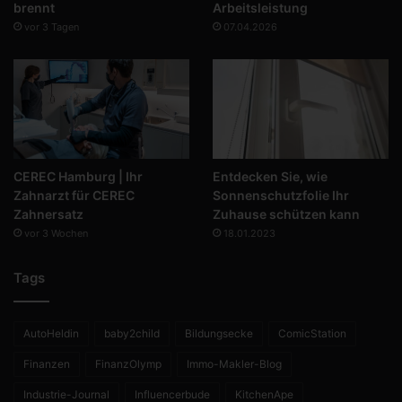
brennt
Arbeitsleistung
vor 3 Tagen
07.04.2026
CEREC Hamburg | Ihr
Entdecken Sie, wie
Zahnarzt für CEREC
Sonnenschutzfolie Ihr
Zahnersatz
Zuhause schützen kann
vor 3 Wochen
18.01.2023
Tags
AutoHeldin
baby2child
Bildungsecke
ComicStation
Finanzen
FinanzOlymp
Immo-Makler-Blog
Industrie-Journal
Influencerbude
KitchenApe