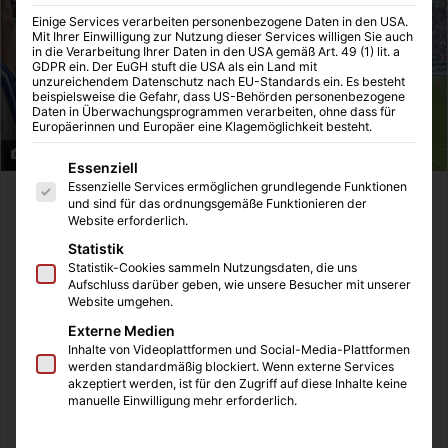
Einige Services verarbeiten personenbezogene Daten in den USA.
Mit Ihrer Einwilligung zur Nutzung dieser Services willigen Sie auch
in die Verarbeitung Ihrer Daten in den USA gemäß Art. 49 (1) lit. a
GDPR ein. Der EuGH stuft die USA als ein Land mit
unzureichendem Datenschutz nach EU-Standards ein. Es besteht
beispielsweise die Gefahr, dass US-Behörden personenbezogene
Daten in Überwachungsprogrammen verarbeiten, ohne dass für
Europäerinnen und Europäer eine Klagemöglichkeit besteht.
Veltins Arena auf Schalke mit Blick auf BVB-Block.
Es folgt eine Liste der Service-Gruppen, für die eine Einwilligung
Essenziell
Essenzielle Services ermöglichen grundlegende Funktionen
Der BVB hat das Derby verdient und ohne viel Mühe mit
und sind für das ordnungsgemäße Funktionieren der
Website erforderlich.
3:1 in der Veltins-Arena gegen den FC Schalke 04
Statistik
gewonnen. Das Spiel war zäh und bestimmt kein großes
Statistik-Cookies sammeln Nutzungsdaten, die uns
Derby, von dem noch viel gesprochen wird. Aber was noch
Aufschluss darüber geben, wie unsere Besucher mit unserer
heiß diskutiert werden wird ist die Pyro-Aktion und das
Website umgehen.
Schießen von Raketen in die Schalke-Fans der BVB-
Externe Medien
Inhalte von Videoplattformen und Social-Media-Plattformen
Anhänger.
werden standardmäßig blockiert. Wenn externe Services
akzeptiert werden, ist für den Zugriff auf diese Inhalte keine
manuelle Einwilligung mehr erforderlich.
Es soll hier keine Aktion gegen den BVB werden, da ich
selbst schon einmal als Gast im Signal Iduna Park unter