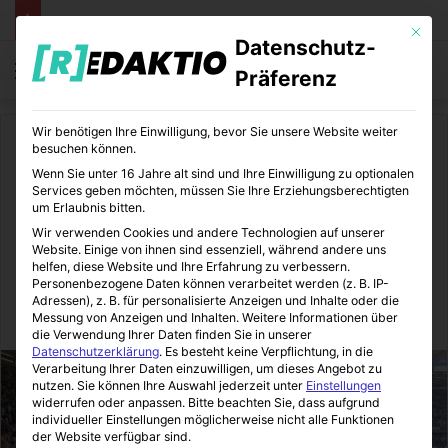
Mit die
Datenschutz-
Menü
S
Präferenz
Wir benötigen Ihre Einwilligung, bevor Sie unsere Website weiter
Start
/
Sport
/
Fußball
besuchen können.
Wenn Sie unter 16 Jahre alt sind und Ihre Einwilligung zu optionalen
Fußball
Sport
Sportkolumnen
Services geben möchten, müssen Sie Ihre Erziehungsberechtigten
um Erlaubnis bitten.
Pyro-Chaoten überschatten
Wir verwenden Cookies und andere Technologien auf unserer
Website. Einige von ihnen sind essenziell, während andere uns
schwaches Derby
helfen, diese Website und Ihre Erfahrung zu verbessern.
Personenbezogene Daten können verarbeitet werden (z. B. IP-
Adressen), z. B. für personalisierte Anzeigen und Inhalte oder die
Messung von Anzeigen und Inhalten.
Weitere Informationen über
SportBeiUns
28.10.2013
0
3
2 Minuten gelesen
die Verwendung Ihrer Daten finden Sie in unserer
Datenschutzerklärung
.
Es besteht keine Verpflichtung, in die
Verarbeitung Ihrer Daten einzuwilligen, um dieses Angebot zu
nutzen.
Sie können Ihre Auswahl jederzeit unter
Einstellungen
widerrufen oder anpassen.
Bitte beachten Sie, dass aufgrund
individueller Einstellungen möglicherweise nicht alle Funktionen
der Website verfügbar sind.