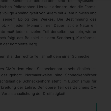
geteilt. Schön zu beobachten sind die mystischen
schen Philosophen Heraklit erinnern, der die Formel
die völlige Abhängigkeit von Allem mit Allem hinwies und
in seinem Epilog des Werkes, Die Bestimmung des
ibt: -In jedem Moment ihrer Dauer ist die Natur ein
 muß jeder einzelne Teil derselben so sein, wie er
anach folgt das Beispiel mit dem Sandberg, Kurzformel,
h der komplette Berg.
nen B´s, der rechte Teil ähnelt dem einer Schnecke.
n des OM`s dem eines Schneckenhorns sehr ähnlich ist,
 dazugehört. Normalerweise sind Schneckenhörner
 rechtsläufige Schneckenhorn steht im Buddhismus für
rbreitung der Lehre. Der obere Teil des Zeichens OM
 Veranschaulichung der Dreifaltigkeit.