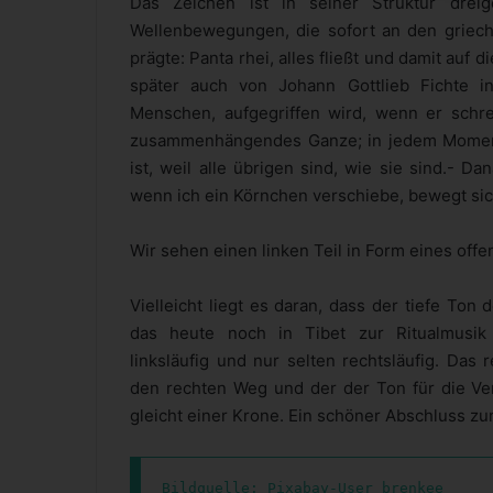
Das Zeichen ist in seiner Struktur drei
Wellenbewegungen, die sofort an den griechi
prägte: Panta rhei, alles fließt und damit auf 
später auch von Johann Gottlieb Fichte 
Menschen, aufgegriffen wird, wenn er schre
zusammenhängendes Ganze; in jedem Momente
ist, weil alle übrigen sind, wie sie sind.- D
wenn ich ein Körnchen verschiebe, bewegt sic
Wir sehen einen linken Teil in Form eines offe
Vielleicht liegt es daran, dass der tiefe To
das heute noch in Tibet zur Ritualmusik
linksläufig und nur selten rechtsläufig. Das
den rechten Weg und der der Ton für die Ve
gleicht einer Krone. Ein schöner Abschluss zur
Bildquelle: Pixabay-User brenkee