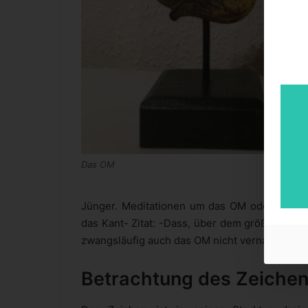
Das OM
Jünger. Meditationen um das OM oder auch 
das Kant- Zitat: -Dass, über dem größeres ni
zwangsläufig auch das OM nicht vernachlässig
Betrachtung des Zeiche