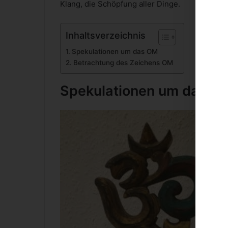
Klang, die Schöpfung aller Dinge.
Inhaltsverzeichnis
Spekulationen um das OM
Betrachtung des Zeichens OM
Spekulationen um das O