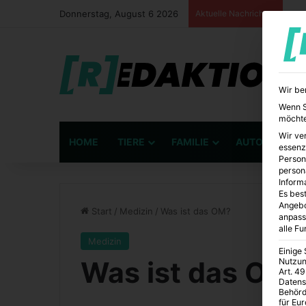
Donnerstag, August 6 2026
Aktuelle Nachrichten
Wir be
Wenn Si
möchte
Wir ve
HOME
TIERE
FAMILIE
AUTO
BÜ
essenz
Person
person
Inform
Es best
Angebo
Start
/
Medizin
/
Was ist das OM?
anpass
alle F
Medizin
Einige
Was ist das OM
Nutzun
Art. 49
Datens
Behörd
für Eu