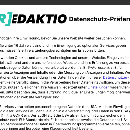
Datenschutz-Präfer
nötigen Ihre Einwilligung, bevor Sie unsere Website weiter besuchen können.
e unter 16 Jahre alt sind und Ihre Einwilligung zu optionalen Services geben
n, müssen Sie Ihre Erziehungsberechtigten um Erlaubnis bitten.
rwenden Cookies und andere Technologien auf unserer Website. Einige von ihn
CHER
BILDUNG
KUNST
iell, während andere uns helfen, diese Website und Ihre Erfahrung zu verbesse
enbezogene Daten können verarbeitet werden (z. B. IP-Adressen), z. B. für
alisierte Anzeigen und Inhalte oder die Messung von Anzeigen und Inhalten.
We
ationen über die Verwendung Ihrer Daten finden Sie in unserer
Datenschutzerk
eht keine Verpflichtung, in die Verarbeitung Ihrer Daten einzuwilligen, um diese
t zu nutzen.
Sie können Ihre Auswahl jederzeit unter
Einstellungen
widerrufen 
en.
Bitte beachten Sie, dass aufgrund individueller Einstellungen möglicherwei
unktionen der Website verfügbar sind.
 Services verarbeiten personenbezogene Daten in den USA. Mit Ihrer Einwilligu
?
g dieser Services willigen Sie auch in die Verarbeitung Ihrer Daten in den US
 (1) lit. a GDPR ein. Der EuGH stuft die USA als ein Land mit unzureichendem
chutz nach EU-Standards ein. Es besteht beispielsweise die Gefahr, dass US-
en personenbezogene Daten in Überwachungsprogrammen verarbeiten, ohne
ropäerinnen und Europäer eine Klagemöglichkeit besteht.