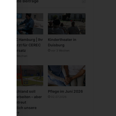
Neueste Beiträge
CEREC Hamburg | Ihr
Kindertheater in
Zahnarzt für CEREC
Duisburg
Zahnersatz
vor 3 Wochen
vor 3 Wochen
Deutschland soll
Pflege im Juni 2026
mehr arbeiten – aber
02.07.2026
wer betreut
eigentlich unsere
Kinder?