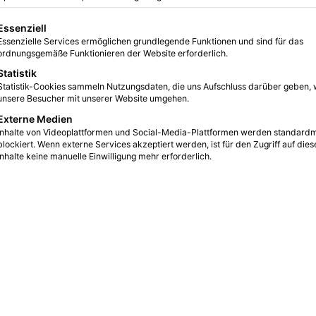
0
6
2 Minuten gelesen
gt eine Liste der Service-Gruppen, für die eine Einwilligung erteilt we
Essenziell
Essenzielle Services ermöglichen grundlegende Funktionen und sind für das
ordnungsgemäße Funktionieren der Website erforderlich.
Statistik
Statistik-Cookies sammeln Nutzungsdaten, die uns Aufschluss darüber geben, 
unsere Besucher mit unserer Website umgehen.
Externe Medien
Inhalte von Videoplattformen und Social-Media-Plattformen werden standard
blockiert. Wenn externe Services akzeptiert werden, ist für den Zugriff auf dies
Inhalte keine manuelle Einwilligung mehr erforderlich.