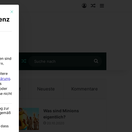
Anmelden
Zufälliger Artike
Sidebar
Mit diesem Button wird der Dialog geschlossen. Seine Funktionalität ist i
enz
en sind
Zufälliger Artikel
Suche
rn.
nach
itere
lärung
.
s
Beliebt
Neueste
Kommentare
oder
se nicht
ng zur
Was sind Minions
A gemäß
eigentlich?
20.10.2020
 dass