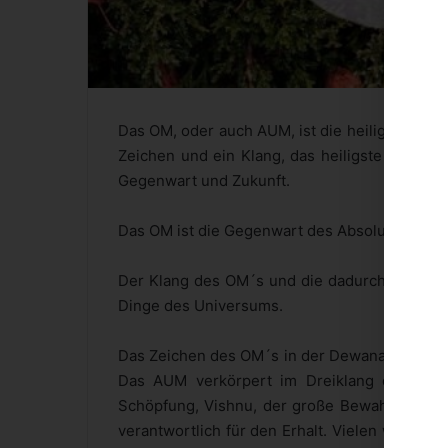
Das OM, oder auch AUM, ist die heiligste Silb
Zeichen und ein Klang, das heiligste aller M
Gegenwart und Zukunft.
Das OM ist die Gegenwart des Absoluten und W
Der Klang des OM´s und die dadurch erzeugte 
Dinge des Universums.
Das Zeichen des OM´s in der Dewanagari Schri
Das AUM verkörpert im Dreiklang die Gött
Schöpfung, Vishnu, der große Bewahrer und S
verantwortlich für den Erhalt. Vielen wichtig