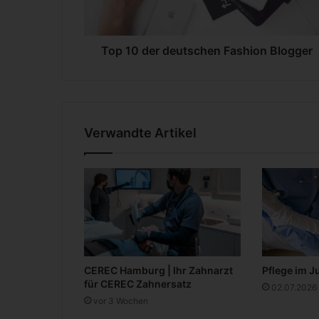
e
r
d
e
Top 10 der deutschen Fashion Blogger
u
t
s
c
h
Verwandte Artikel
e
n
F
a
s
h
i
o
n
CEREC Hamburg | Ihr Zahnarzt
Pflege im J
B
für CEREC Zahnersatz
02.07.2026
l
vor 3 Wochen
o
g