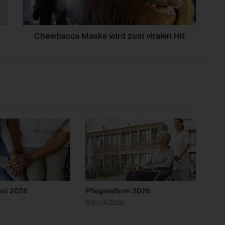
c
c
a
M
Chewbacca Maske wird zum viralen Hit
a
s
k
e
w
i
r
d
z
u
m
v
i
r
uni 2026
Pflegereform 2026
a
01.06.2026
l
e
n