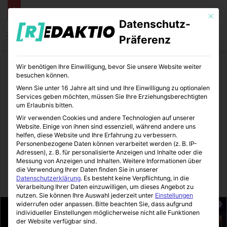
Mit die
Datenschutz-
Menü
S
Präferenz
Wir benötigen Ihre Einwilligung, bevor Sie unsere Website weiter
Start
/
Unterhaltung
/
Games
besuchen können.
Wenn Sie unter 16 Jahre alt sind und Ihre Einwilligung zu optionalen
Games
Unterhaltung
Services geben möchten, müssen Sie Ihre Erziehungsberechtigten
um Erlaubnis bitten.
Disney Sorcerer’s Arena
Wir verwenden Cookies und andere Technologien auf unserer
Website. Einige von ihnen sind essenziell, während andere uns
(DSA) | Tipps, Charaktere
helfen, diese Website und Ihre Erfahrung zu verbessern.
Personenbezogene Daten können verarbeitet werden (z. B. IP-
Adressen), z. B. für personalisierte Anzeigen und Inhalte oder die
und Lösungen
Messung von Anzeigen und Inhalten.
Weitere Informationen über
die Verwendung Ihrer Daten finden Sie in unserer
Datenschutzerklärung
.
Es besteht keine Verpflichtung, in die
Sinnexplosion
20.10.2020
0
7
8 Minuten gelesen
Verarbeitung Ihrer Daten einzuwilligen, um dieses Angebot zu
nutzen.
Sie können Ihre Auswahl jederzeit unter
Einstellungen
widerrufen oder anpassen.
Bitte beachten Sie, dass aufgrund
individueller Einstellungen möglicherweise nicht alle Funktionen
der Website verfügbar sind.