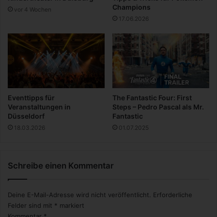
B
Champions
vor 4 Wochen
l
17.06.2026
o
g
s
a
u
s
D
e
Eventtipps für
The Fantastic Four: First
u
Veranstaltungen in
Steps – Pedro Pascal als Mr.
t
Düsseldorf
Fantastic
s
18.03.2026
01.07.2025
c
h
l
Schreibe einen Kommentar
a
n
d
Deine E-Mail-Adresse wird nicht veröffentlicht.
Erforderliche
Felder sind mit
*
markiert
Kommentar
*