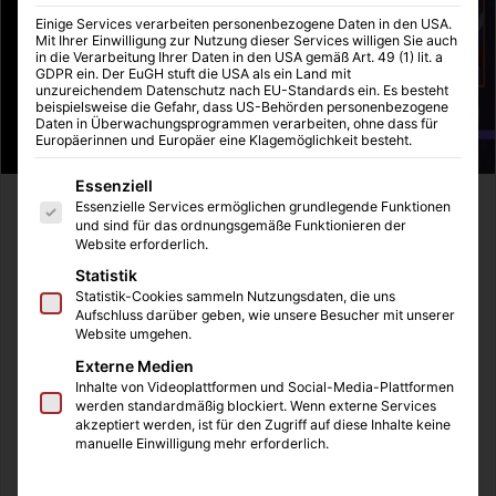
Einige Services verarbeiten personenbezogene Daten in den USA.
Mit Ihrer Einwilligung zur Nutzung dieser Services willigen Sie auch
in die Verarbeitung Ihrer Daten in den USA gemäß Art. 49 (1) lit. a
GDPR ein. Der EuGH stuft die USA als ein Land mit
unzureichendem Datenschutz nach EU-Standards ein. Es besteht
beispielsweise die Gefahr, dass US-Behörden personenbezogene
Daten in Überwachungsprogrammen verarbeiten, ohne dass für
Europäerinnen und Europäer eine Klagemöglichkeit besteht.
Es folgt eine Liste der Service-Gruppen, für die eine Einwilligung
Essenziell
Essenzielle Services ermöglichen grundlegende Funktionen
Ich spiele seit Anbeginn das Spiel „Disney Sorcerer’s
und sind für das ordnungsgemäße Funktionieren der
Arena“ und bin noch immer sehr begeistert. Leider scheint
Website erforderlich.
das Spiel eine kleine Community in Deutschland nur zu
Statistik
besitzen oder ich bin unfähig mich richtig zu vernetzen.
Statistik-Cookies sammeln Nutzungsdaten, die uns
Aufschluss darüber geben, wie unsere Besucher mit unserer
Daher hoffe ich sehr, dass ich andere Mitspieler*innen mit
Website umgehen.
diesem Artikel erreichen kann, um endlich in einem
Externe Medien
angemessenen Team die „Club-Eroberung“ wöchentlich
Inhalte von Videoplattformen und Social-Media-Plattformen
zu gewinnen.
werden standardmäßig blockiert. Wenn externe Services
akzeptiert werden, ist für den Zugriff auf diese Inhalte keine
manuelle Einwilligung mehr erforderlich.
Inhaltsverzeichnis