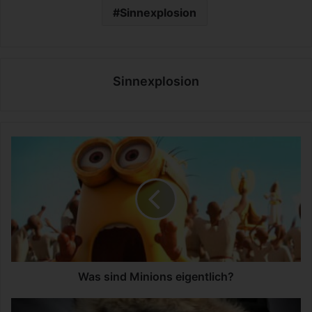
Sinnexplosion
Sinnexplosion
W
a
s
s
i
n
d
M
i
n
Was sind Minions eigentlich?
i
o
R