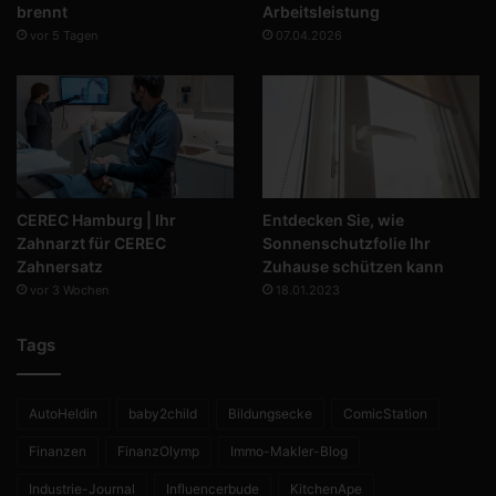
brennt
Arbeitsleistung
vor 5 Tagen
07.04.2026
CEREC Hamburg | Ihr
Entdecken Sie, wie
Zahnarzt für CEREC
Sonnenschutzfolie Ihr
Zahnersatz
Zuhause schützen kann
vor 3 Wochen
18.01.2023
Tags
AutoHeldin
baby2child
Bildungsecke
ComicStation
Finanzen
FinanzOlymp
Immo-Makler-Blog
Industrie-Journal
Influencerbude
KitchenApe