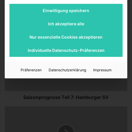
Einwilligung speichern
Sinnexplosion
Ich akzeptiere alle
Nur essenzielle Cookies akzeptieren
S
a
Individuelle Datenschutz-Präferenzen
i
s
o
Präferenzen
Datenschutzerklärung
Impressum
n
p
r
o
g
Saisonprognose Teil 7: Hamburger SV
n
o
S
s
a
e
i
T
s