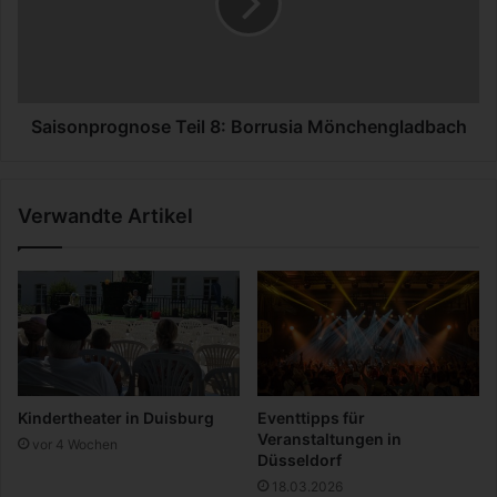
e
o
i
n
l
p
7
r
:
o
H
g
Saisonprognose Teil 8: Borrusia Mönchengladbach
a
n
m
o
b
s
Verwandte Artikel
u
e
r
T
g
e
e
i
r
l
S
8
V
:
B
o
Kindertheater in Duisburg
Eventtipps für
r
Veranstaltungen in
vor 4 Wochen
r
Düsseldorf
u
18.03.2026