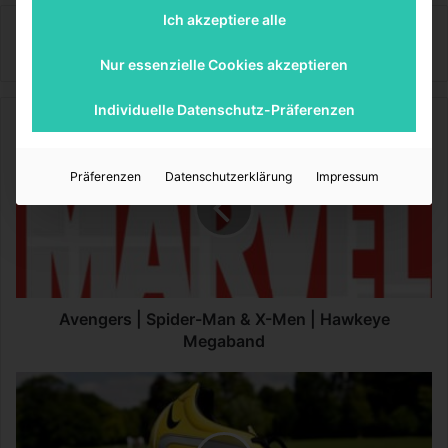
Ich akzeptiere alle
Sinnexplosion
Nur essenzielle Cookies akzeptieren
Individuelle Datenschutz-Präferenzen
A
v
e
Präferenzen
Datenschutzerklärung
Impressum
n
g
e
r
s
|
S
Avengers | Spider-Man & X-Men | Hawkeye
p
Megaband
i
d
K
e
l
r
e
-
i