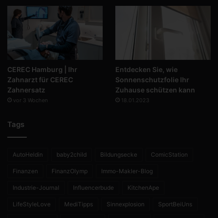
CEREC Hamburg | Ihr
Entdecken Sie, wie
Zahnarzt für CEREC
Sonnenschutzfolie Ihr
Zahnersatz
Zuhause schützen kann
vor 3 Wochen
18.01.2023
Tags
AutoHeldin
baby2child
Bildungsecke
ComicStation
Finanzen
FinanzOlymp
Immo-Makler-Blog
Industrie-Journal
Influencerbude
KitchenApe
LifeStyleLove
MediTipps
Sinnexplosion
SportBeiUns