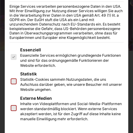
Einige Services verarbeiten personenbezogene Daten in den USA.
Mit Ihrer Einwilligung zur Nutzung dieser Services willigen Sie auch
in die Verarbeitung Ihrer Daten in den USA gemäß Art. 49 (1) lit. a
GDPR ein. Der EuGH stuft die USA als ein Land mit
unzureichendem Datenschutz nach EU-Standards ein. Es besteht
beispielsweise die Gefahr, dass US-Behörden personenbezogene
Daten in Überwachungsprogrammen verarbeiten, ohne dass für
Europäerinnen und Europäer eine Klagemöglichkeit besteht.
Es folgt eine Liste der Service-Gruppen, für die eine Einwilligung
Essenziell
Essenzielle Services ermöglichen grundlegende Funktionen
Nun ist die Veröffentlichung von Monster Hunter X in
und sind für das ordnungsgemäße Funktionieren der
Website erforderlich.
Europa und in Nordamerika bestätigt. „Monster Hunter X“
Statistik
soll als „Monster Hunter Generations“ noch dieses Jahr
Statistik-Cookies sammeln Nutzungsdaten, die uns
erscheinen. Ein genaues Release-Datum steht derzeit
Aufschluss darüber geben, wie unsere Besucher mit unserer
noch aus. Capcom spricht lediglich vom „Sommer 2016“
Website umgehen.
als Release-Datum. So müssen wir alle gespannt auf das
Externe Medien
Inhalte von Videoplattformen und Social-Media-Plattformen
genaue Release-Datum noch warten. Jedoch wird dieser
werden standardmäßig blockiert. Wenn externe Services
„Monster Hunter“ Teil nur für den Nintendo 3DS
akzeptiert werden, ist für den Zugriff auf diese Inhalte keine
manuelle Einwilligung mehr erforderlich.
erscheinen. Im Rahmen der aktuellen Nintendo Direct-
Ausgabe wurde ein Trailer veröffentlicht, der das Spiel