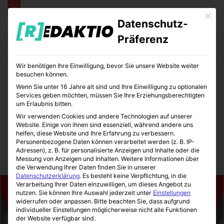
Mit die
Datenschutz-
Menü
S
Präferenz
Wir benötigen Ihre Einwilligung, bevor Sie unsere Website weiter
Start
/
Unterhaltung
/
Games
besuchen können.
Wenn Sie unter 16 Jahre alt sind und Ihre Einwilligung zu optionalen
Games
Unterhaltung
Services geben möchten, müssen Sie Ihre Erziehungsberechtigten
um Erlaubnis bitten.
Monster Hunter Generations
Wir verwenden Cookies und andere Technologien auf unserer
Website. Einige von ihnen sind essenziell, während andere uns
bald in Europa
helfen, diese Website und Ihre Erfahrung zu verbessern.
Personenbezogene Daten können verarbeitet werden (z. B. IP-
Adressen), z. B. für personalisierte Anzeigen und Inhalte oder die
Messung von Anzeigen und Inhalten.
Weitere Informationen über
Sinnexplosion
07.03.2016
0
0
2 Minuten gelesen
die Verwendung Ihrer Daten finden Sie in unserer
Datenschutzerklärung
.
Es besteht keine Verpflichtung, in die
Verarbeitung Ihrer Daten einzuwilligen, um dieses Angebot zu
nutzen.
Sie können Ihre Auswahl jederzeit unter
Einstellungen
widerrufen oder anpassen.
Bitte beachten Sie, dass aufgrund
individueller Einstellungen möglicherweise nicht alle Funktionen
der Website verfügbar sind.