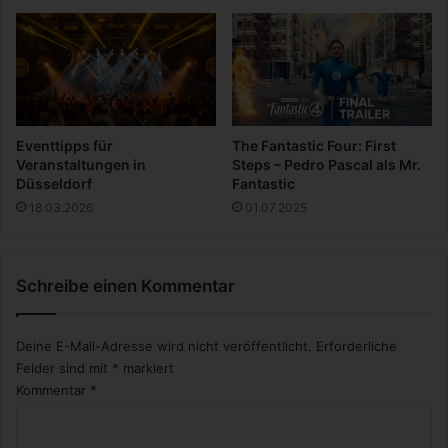
b
l
a
l
n
e
d
r
Eventtipps für
The Fantastic Four: First
Veranstaltungen in
Steps – Pedro Pascal als Mr.
Düsseldorf
Fantastic
18.03.2026
01.07.2025
Schreibe einen Kommentar
Deine E-Mail-Adresse wird nicht veröffentlicht.
Erforderliche
Felder sind mit
*
markiert
Kommentar
*