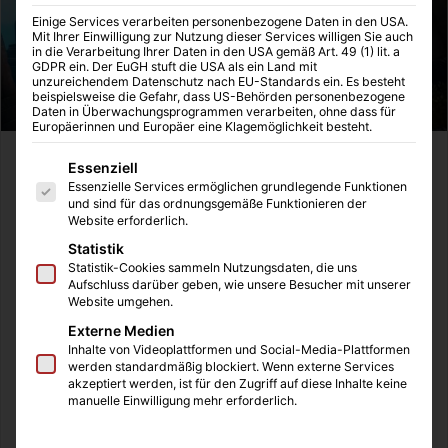
Einige Services verarbeiten personenbezogene Daten in den USA.
Mit Ihrer Einwilligung zur Nutzung dieser Services willigen Sie auch
in die Verarbeitung Ihrer Daten in den USA gemäß Art. 49 (1) lit. a
GDPR ein. Der EuGH stuft die USA als ein Land mit
unzureichendem Datenschutz nach EU-Standards ein. Es besteht
beispielsweise die Gefahr, dass US-Behörden personenbezogene
Daten in Überwachungsprogrammen verarbeiten, ohne dass für
Europäerinnen und Europäer eine Klagemöglichkeit besteht.
Es folgt eine Liste der Service-Gruppen, für die eine Einwilligung
Essenziell
Essenzielle Services ermöglichen grundlegende Funktionen
Werbung | Rezensionsexemplar erhalten
und sind für das ordnungsgemäße Funktionieren der
Website erforderlich.
Statistik
One Piece Odyssey
ist ein Rollenspiel, das es Fans der
Statistik-Cookies sammeln Nutzungsdaten, die uns
Aufschluss darüber geben, wie unsere Besucher mit unserer
beliebten Manga- und Anime-Serie ermöglicht, die
Website umgehen.
Abenteuer der Strohhut-Piraten auf eine neue und
Externe Medien
einzigartige Weise zu erleben. Das Spiel ist nun auch auf
Inhalte von Videoplattformen und Social-Media-Plattformen
der Nintendo Switch in einer Deluxe Version veröffentlicht
werden standardmäßig blockiert. Wenn externe Services
akzeptiert werden, ist für den Zugriff auf diese Inhalte keine
worden, die einige Extras inklusive enthält. Das
DLC-
manuelle Einwilligung mehr erforderlich.
Szenario „ONE PIECE ODYSSEY: Wiedersehen der
Erinnerungen“
ist dabei, genau wie ein Reisekleidungsset,