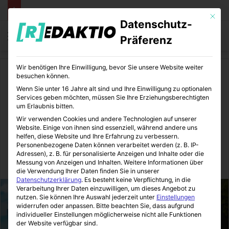
Mit die
Datenschutz-
Menü
S
Präferenz
Wir benötigen Ihre Einwilligung, bevor Sie unsere Website weiter
Start
/
Unterhaltung
/
Games
besuchen können.
Wenn Sie unter 16 Jahre alt sind und Ihre Einwilligung zu optionalen
Games
Nintendo Switch
Unterhaltung
Services geben möchten, müssen Sie Ihre Erziehungsberechtigten
um Erlaubnis bitten.
One Piece – Odyssey | Deluxe
Wir verwenden Cookies und andere Technologien auf unserer
Website. Einige von ihnen sind essenziell, während andere uns
Edition | Nintendo Switch
helfen, diese Website und Ihre Erfahrung zu verbessern.
Personenbezogene Daten können verarbeitet werden (z. B. IP-
Adressen), z. B. für personalisierte Anzeigen und Inhalte oder die
Messung von Anzeigen und Inhalten.
Weitere Informationen über
Sinnexplosion
26.08.2024
0
12
3 Minuten gelesen
die Verwendung Ihrer Daten finden Sie in unserer
Datenschutzerklärung
.
Es besteht keine Verpflichtung, in die
Verarbeitung Ihrer Daten einzuwilligen, um dieses Angebot zu
nutzen.
Sie können Ihre Auswahl jederzeit unter
Einstellungen
widerrufen oder anpassen.
Bitte beachten Sie, dass aufgrund
individueller Einstellungen möglicherweise nicht alle Funktionen
der Website verfügbar sind.