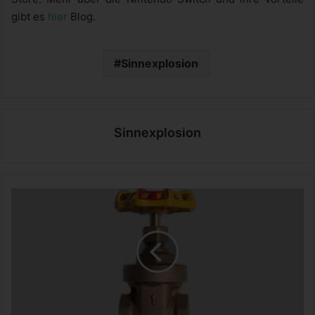
gibt es
hier
Blog.
Sinnexplosion
Sinnexplosion
R
o
t
-
G
e
l
b
-