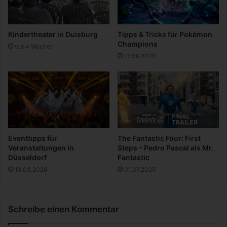
t
e
n
Kindertheater in Duisburg
Tipps & Tricks für Pokémon
T
Champions
vor 4 Wochen
r
17.06.2026
i
p
n
a
c
h
D
ü
Eventtipps für
The Fantastic Four: First
s
Veranstaltungen in
Steps – Pedro Pascal als Mr.
s
Düsseldorf
Fantastic
e
18.03.2026
01.07.2025
l
d
o
Schreibe einen Kommentar
r
f