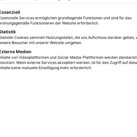
1
10
1 Minute Lesezeit
gt eine Liste der Service-Gruppen, für die eine Einwilligung erteilt we
Essenziell
mehrere Serien, die mich alle überzeugt haben. Den
Essenzielle Services ermöglichen grundlegende Funktionen und sind für das
ordnungsgemäße Funktionieren der Website erforderlich.
 Spader in der Hauptrolle. Als Alan Shore begeisterte
Statistik
ston Legal. An der Seite von William Shatner erreichte
Statistik-Cookies sammeln Nutzungsdaten, die uns Aufschluss darüber geben, 
unsere Besucher mit unserer Website umgehen.
Externe Medien
Inhalte von Videoplattformen und Social-Media-Plattformen werden standard
blockiert. Wenn externe Services akzeptiert werden, ist für den Zugriff auf dies
Inhalte keine manuelle Einwilligung mehr erforderlich.
r
der
ngton (James Spader), der sich überraschend dem FBI
gten Liste der meist gesuchten Verbrecher des FBI. Nun
iefert Red keine Verbrecher von der Liste, sondern
öllig unbekannt sein sollen.