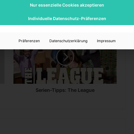
Nur essenzielle Cookies akzeptieren
Individuelle Datenschutz-Präferenzen
S
e
Präferenzen
Datenschutzerklärung
Impressum
r
i
e
n
-
T
i
p
Serien-Tipps: The League
p
s
:
T
h
e
L