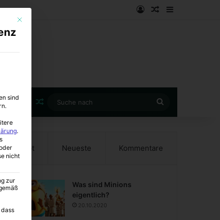
Anmelden
Zufälliger Artike
Sidebar
Mit diesem Button wird der Dialog geschlossen. Seine Funktionalität ist i
enz
en sind
Zufälliger Artikel
Suche
rn.
nach
itere
lärung
.
s
Beliebt
Neueste
Kommentare
oder
se nicht
ng zur
Was sind Minions
A gemäß
eigentlich?
20.10.2020
 dass