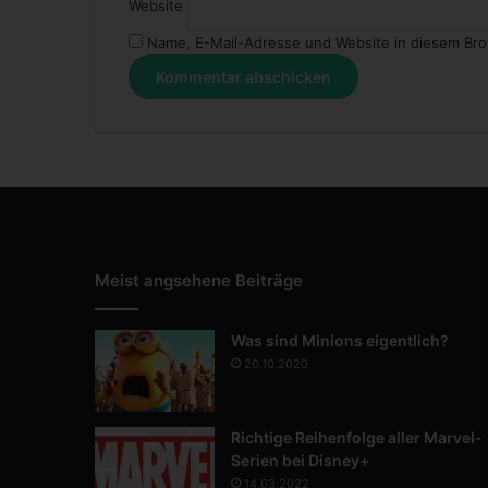
Website
?
Name, E-Mail-Adresse und Website in diesem Br
Meist angsehene Beiträge
Was sind Minions eigentlich?
20.10.2020
Richtige Reihenfolge aller Marvel-
Serien bei Disney+
14.03.2022