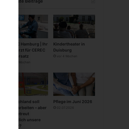
Neueste Beiträge
CEREC Hamburg | Ihr
Kindertheater in
Zahnarzt für CEREC
Duisburg
Zahnersatz
vor 4 Wochen
vor 3 Wochen
Deutschland soll
Pflege im Juni 2026
mehr arbeiten – aber
02.07.2026
wer betreut
eigentlich unsere
Kinder?