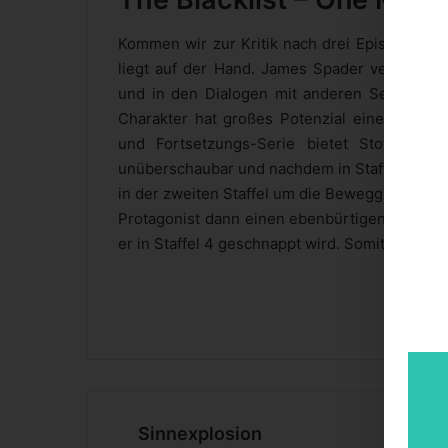
Kommen wir zur Kritik nach drei Episoden. In
liegt auf der Hand. James Spader verkörpert 
und in den Dialogen mit anderen Serienchar
Charakter hat großes Potenzial einen Kult-S
und Fortsetzungs-Serie bietet Stoff für 
unüberschaubar und nachdem in Staffel 1 wohl
in der zweiten Staffel um die Beweggründe vo
Protagonist dann einen ebenbürtigen Gegensp
er in Staffel 4 geschnappt wird. Somit wären 4 S
Si
Sinnexplosion