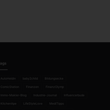
ags
AutoHeldin
baby2child
Bildungsecke
ComicStation
Finanzen
FinanzOlymp
Immo-Makler-Blog
Industrie-Journal
Influencerbude
KitchenApe
LifeStyleLove
MediTipps