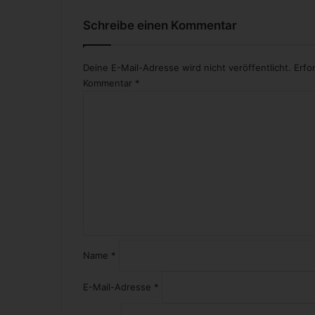
a
l
Schreibe einen Kommentar
l
-
Deine E-Mail-Adresse wird nicht veröffentlicht.
Erfo
W
M
Kommentar
*
2
0
1
4
i
n
B
r
a
s
i
Name
*
l
i
E-Mail-Adresse
*
e
n