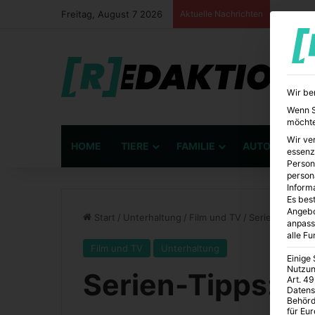
Freitag, August 7 2026
Aktuelle Nachrichten
Wir be
Wenn Si
möchte
Wir ve
HOME
TIERE
FAMILIE
AUTO
BÜ
essenz
Person
person
Inform
Es best
Angebo
Start
/
Unterhaltung
/
Film und TV
/
Serien-Tipps: T
anpass
alle F
Film und TV
Unterhaltung
Einige
Nutzun
Serien-Tipps: Th
Art. 49
Datens
Behörd
für Eu