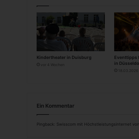
o
m
e
b
a
c
k
v
Kindertheater in Duisburg
Eventtipps 
o
in Düsseldo
n
vor 4 Wochen
18.03.2026
P
e
l
é
z
u
Ein Kommentar
r
F
u
Pingback:
Swisscom mit Höchstleistungsinternet von
ß
b