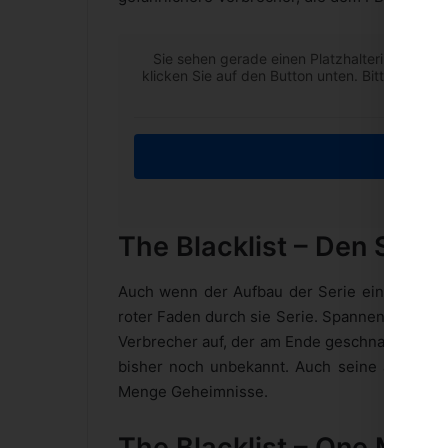
Sie sehen gerade einen Platzhalterinhalt von
klicken Sie auf den Button unten. Bitte beach
Inha
Weiter
The Blacklist – Den Supe
Auch wenn der Aufbau der Serie ein wenig an 
roter Faden durch sie Serie. Spannende Cliffha
Verbrecher auf, der am Ende geschnappt wir
bisher noch unbekannt. Auch seine auserwäh
Menge Geheimnisse.
The Blacklist – One Man