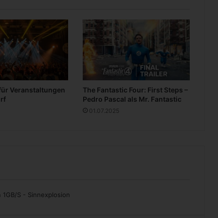
e
a
g
u
e
für Veranstaltungen
The Fantastic Four: First Steps –
rf
Pedro Pascal als Mr. Fantastic
01.07.2025
 1GB/S - Sinnexplosion