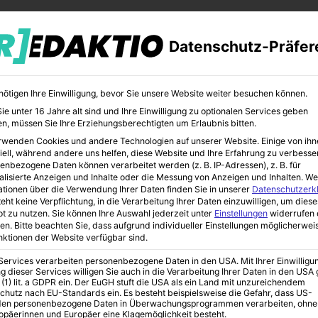
Datenschutz-Präfer
nötigen Ihre Einwilligung, bevor Sie unsere Website weiter besuchen können.
e unter 16 Jahre alt sind und Ihre Einwilligung zu optionalen Services geben
n, müssen Sie Ihre Erziehungsberechtigten um Erlaubnis bitten.
rwenden Cookies und andere Technologien auf unserer Website. Einige von ihn
CHER
BILDUNG
KUNST
iell, während andere uns helfen, diese Website und Ihre Erfahrung zu verbesse
enbezogene Daten können verarbeitet werden (z. B. IP-Adressen), z. B. für
alisierte Anzeigen und Inhalte oder die Messung von Anzeigen und Inhalten.
We
ationen über die Verwendung Ihrer Daten finden Sie in unserer
Datenschutzerk
eht keine Verpflichtung, in die Verarbeitung Ihrer Daten einzuwilligen, um diese
t zu nutzen.
Sie können Ihre Auswahl jederzeit unter
Einstellungen
widerrufen 
he Blacklist
en.
Bitte beachten Sie, dass aufgrund individueller Einstellungen möglicherwei
unktionen der Website verfügbar sind.
 Services verarbeiten personenbezogene Daten in den USA. Mit Ihrer Einwilligu
g dieser Services willigen Sie auch in die Verarbeitung Ihrer Daten in den US
e Blacklist
 (1) lit. a GDPR ein. Der EuGH stuft die USA als ein Land mit unzureichendem
chutz nach EU-Standards ein. Es besteht beispielsweise die Gefahr, dass US-
en personenbezogene Daten in Überwachungsprogrammen verarbeiten, ohne
ropäerinnen und Europäer eine Klagemöglichkeit besteht.