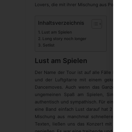
Lovers, die mit ihrer Mischung aus Pop, Indie
Inhaltsverzeichnis
Lust am Spielen
Long story noch longer
Setlist
Lust am Spielen
Der Name der Tour ist auf alle Fälle Progra
und der Luftgitarre mit einem gekonnten D
Dancemoves. Auch wenn das Ganze nicht im
ungemeinen Spaß am Spielen, Singen und 
authentisch und sympathisch. Für ein Publiku
eine Band einfach Lust darauf hat 2 Stunde
Mischung aus manchmal schnellerem, manch
Texten, ließen uns das Konzert mit einem 
genießen. Es war eine treibende und zugleich