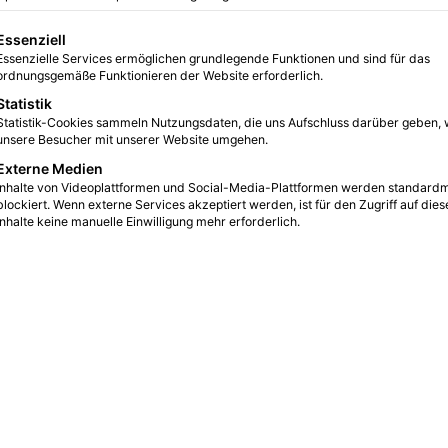
06.03.2014 in der
gt eine Liste der Service-Gruppen, für die eine Einwilligung erteilt we
Essenziell
Essen
Essenzielle Services ermöglichen grundlegende Funktionen und sind für das
ordnungsgemäße Funktionieren der Website erforderlich.
Statistik
Statistik-Cookies sammeln Nutzungsdaten, die uns Aufschluss darüber geben, 
3
9
2 Minuten gelesen
unsere Besucher mit unserer Website umgehen.
Externe Medien
Inhalte von Videoplattformen und Social-Media-Plattformen werden standard
blockiert. Wenn externe Services akzeptiert werden, ist für den Zugriff auf dies
Inhalte keine manuelle Einwilligung mehr erforderlich.