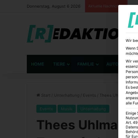
Donnerstag, August 6 2026
Aktuelle Nachrichten
Wir be
Wenn Si
möchte
Wir ve
HOME
TIERE
FAMILIE
AUTO
BÜ
essenz
Person
person
Inform
Es best
Angebo
Start
/
Unterhaltung
/
Events
/
Thees Uhlmann & Ba
anpass
alle F
Events
Musik
Unterhaltung
Einige
Nutzun
Thees Uhlmann 
Art. 49
Datens
Behörd
für Eu