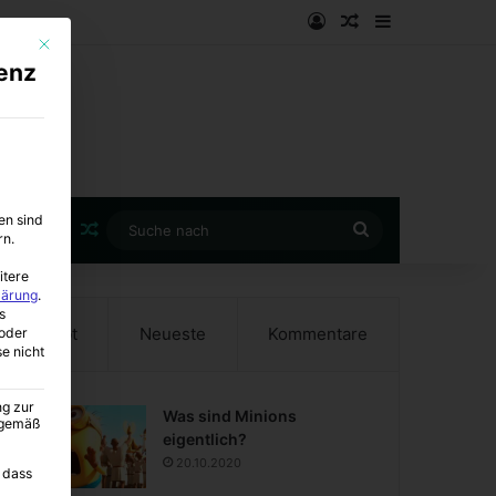
Anmelden
Zufälliger Artike
Sidebar
Mit diesem Button wird der Dialog geschlossen. Seine Funktionalität ist i
enz
en sind
Zufälliger Artikel
Suche
rn.
nach
itere
lärung
.
s
Beliebt
Neueste
Kommentare
oder
se nicht
ng zur
Was sind Minions
A gemäß
eigentlich?
20.10.2020
 dass