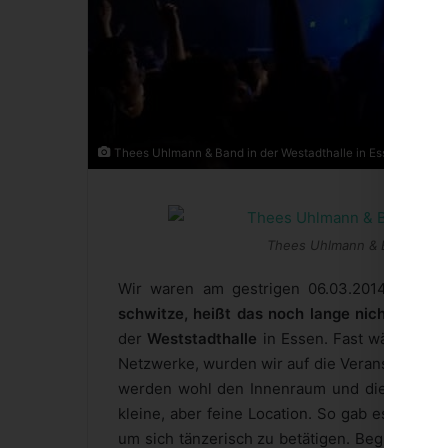
Thees Uhlmann & Band in der Westadthalle in Essen am 06.
Thees Uhlmann & Band in der
Wir waren am gestrigen 06.03.2014 Zeuge 
schwitze, heißt das noch lange nicht, dass 
der
Weststadthalle
in Essen. Fast wäre das 
Netzwerke, wurden wir auf die Veranstaltung 
werden wohl den Innenraum und die Treppen b
kleine, aber feine Location. So gab es im Publ
um sich tänzerisch zu betätigen.
Begleitet wu