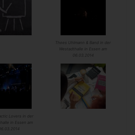
Thees Uhlmann & Band in der
Westadthalle in Essen am
06.03.2014
actic Lovers in der
halle in Essen am
06.03.2014