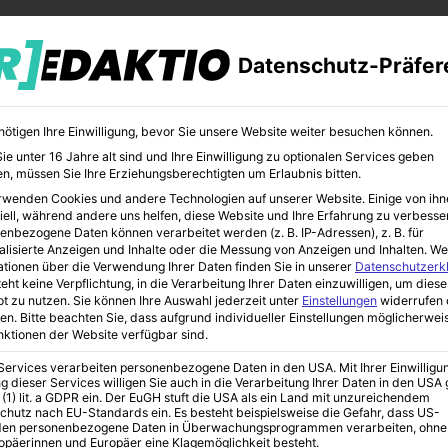
Datenschutz-Präfer
nötigen Ihre Einwilligung, bevor Sie unsere Website weiter besuchen können.
e unter 16 Jahre alt sind und Ihre Einwilligung zu optionalen Services geben
n, müssen Sie Ihre Erziehungsberechtigten um Erlaubnis bitten.
rwenden Cookies und andere Technologien auf unserer Website. Einige von ihn
CHER
BILDUNG
KUNST
iell, während andere uns helfen, diese Website und Ihre Erfahrung zu verbesse
enbezogene Daten können verarbeitet werden (z. B. IP-Adressen), z. B. für
alisierte Anzeigen und Inhalte oder die Messung von Anzeigen und Inhalten.
We
ationen über die Verwendung Ihrer Daten finden Sie in unserer
Datenschutzerk
eht keine Verpflichtung, in die Verarbeitung Ihrer Daten einzuwilligen, um diese
t zu nutzen.
Sie können Ihre Auswahl jederzeit unter
Einstellungen
widerrufen 
nd – Tourauftakt am 06.03.2014 in der Weststadthalle Essen
en.
Bitte beachten Sie, dass aufgrund individueller Einstellungen möglicherwei
unktionen der Website verfügbar sind.
 Services verarbeiten personenbezogene Daten in den USA. Mit Ihrer Einwilligu
g dieser Services willigen Sie auch in die Verarbeitung Ihrer Daten in den US
& Band –
 (1) lit. a GDPR ein. Der EuGH stuft die USA als ein Land mit unzureichendem
chutz nach EU-Standards ein. Es besteht beispielsweise die Gefahr, dass US-
en personenbezogene Daten in Überwachungsprogrammen verarbeiten, ohne
ropäerinnen und Europäer eine Klagemöglichkeit besteht.