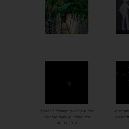
Thees Uhlmann & Band in der
Intergal
Westadthalle in Essen am
Westadt
06.03.2014