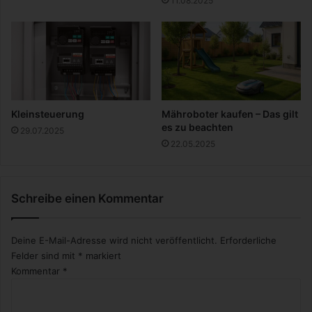
11.08.2025
ü
b
e
r
r
a
s
c
Kleinsteuerung
Mähroboter kaufen – Das gilt
h
es zu beachten
29.07.2025
t
22.05.2025
A
u
t
Schreibe einen Kommentar
o
-
F
Deine E-Mail-Adresse wird nicht veröffentlicht.
Erforderliche
a
Felder sind mit
*
markiert
n
Kommentar
*
s