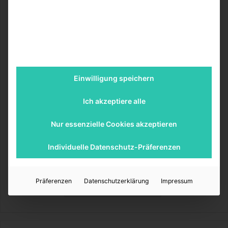
09.10.2015:
Die Außenmauern sind fertig gestellt. Als nächstes folgt
das Dach. Die Eisenbalken für die Dachkonstruktion
werden in der ca. 370km entfernten Hauptstadt Kampala
bestellt. Für eine einfache Fahrtstrecke benötigt man hier
Einwilligung speichern
6-8 Stunden, ein 2-Tages-Ausflug für den Projektleiter.
Ich akzeptiere alle
Weitere Bilder von den Bauarbeiten hier:
Nur essenzielle Cookies akzeptieren
[su_custom_gallery source=“media: 1505,1504,1503,1501″
Individuelle Datenschutz-Präferenzen
link=“lightbox“ width=“200″ height=“200″ title=“always“]
Präferenzen
Datenschutzerklärung
Impressum
Immo-Makler-Blog