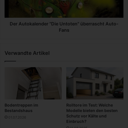
e
o
r
k
s
a
t
l
Der Autokalender "Die Untoten" überrascht Auto-
e
e
Fans
h
n
u
d
n
e
Verwandte Artikel
g
r
"
D
i
e
U
n
t
o
Bodentreppen im
Rolltore im Test: Welche
t
Bestandshaus
Modelle bieten den besten
e
Schutz vor Kälte und
01.07.2026
n
Einbruch?
"