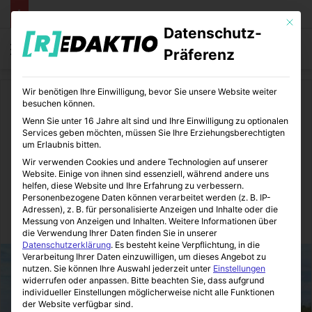
Mit die
Datenschutz-
Menü
S
Präferenz
Wir benötigen Ihre Einwilligung, bevor Sie unsere Website weiter
Start
/
Daheim
besuchen können.
Wenn Sie unter 16 Jahre alt sind und Ihre Einwilligung zu optionalen
Daheim
Renovieren
Services geben möchten, müssen Sie Ihre Erziehungsberechtigten
um Erlaubnis bitten.
Abaana Afrika e.V. baut
Wir verwenden Cookies und andere Technologien auf unserer
Website. Einige von ihnen sind essenziell, während andere uns
Schule in Uganda
helfen, diese Website und Ihre Erfahrung zu verbessern.
Personenbezogene Daten können verarbeitet werden (z. B. IP-
Adressen), z. B. für personalisierte Anzeigen und Inhalte oder die
Messung von Anzeigen und Inhalten.
Weitere Informationen über
Immo-Makler-Blog
12.10.2015
0
10
2 Minuten gelesen
die Verwendung Ihrer Daten finden Sie in unserer
Datenschutzerklärung
.
Es besteht keine Verpflichtung, in die
Verarbeitung Ihrer Daten einzuwilligen, um dieses Angebot zu
nutzen.
Sie können Ihre Auswahl jederzeit unter
Einstellungen
widerrufen oder anpassen.
Bitte beachten Sie, dass aufgrund
individueller Einstellungen möglicherweise nicht alle Funktionen
der Website verfügbar sind.