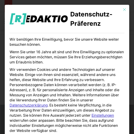
Mit die
Datenschutz-
Menü
S
Präferenz
Wir benötigen Ihre Einwilligung, bevor Sie unsere Website weiter
Start
/
Finanzen
besuchen können.
Wenn Sie unter 16 Jahre alt sind und Ihre Einwilligung zu optionalen
Finanzen
Wirtschaft
Services geben möchten, müssen Sie Ihre Erziehungsberechtigten
um Erlaubnis bitten.
Die Kosten einer
Wir verwenden Cookies und andere Technologien auf unserer
Website. Einige von ihnen sind essenziell, während andere uns
Gebäudereinigung
helfen, diese Website und Ihre Erfahrung zu verbessern.
Personenbezogene Daten können verarbeitet werden (z. B. IP-
Adressen), z. B. für personalisierte Anzeigen und Inhalte oder die
Messung von Anzeigen und Inhalten.
Weitere Informationen über
FinanzOlymp
15.07.2021
8
7
2 Minuten gelesen
die Verwendung Ihrer Daten finden Sie in unserer
Datenschutzerklärung
.
Es besteht keine Verpflichtung, in die
Verarbeitung Ihrer Daten einzuwilligen, um dieses Angebot zu
nutzen.
Sie können Ihre Auswahl jederzeit unter
Einstellungen
widerrufen oder anpassen.
Bitte beachten Sie, dass aufgrund
individueller Einstellungen möglicherweise nicht alle Funktionen
der Website verfügbar sind.