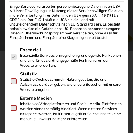
Einige Services verarbeiten personenbezogene Daten in den USA.
Mit Ihrer Einwilligung zur Nutzung dieser Services willigen Sie auch
in die Verarbeitung Ihrer Daten in den USA gemäß Art. 49 (1) lit. a
GDPR ein. Der EuGH stuft die USA als ein Land mit
unzureichendem Datenschutz nach EU-Standards ein. Es besteht
beispielsweise die Gefahr, dass US-Behörden personenbezogene
Daten in Überwachungsprogrammen verarbeiten, ohne dass für
Europäerinnen und Europäer eine Klagemöglichkeit besteht.
Es folgt eine Liste der Service-Gruppen, für die eine Einwilligung
Essenziell
Essenzielle Services ermöglichen grundlegende Funktionen
und sind für das ordnungsgemäße Funktionieren der
Inhaltsverzeichnis
Website erforderlich.
Definition
Statistik
Arten der Reinigungsleistung
Statistik-Cookies sammeln Nutzungsdaten, die uns
Aufschluss darüber geben, wie unsere Besucher mit unserer
Grundreinigung
Website umgehen.
Unterhaltsreinigung
Zuverlässigkeit und Vertrauen
Externe Medien
In Unternehmen
Inhalte von Videoplattformen und Social-Media-Plattformen
Im Privatbereich
werden standardmäßig blockiert. Wenn externe Services
akzeptiert werden, ist für den Zugriff auf diese Inhalte keine
manuelle Einwilligung mehr erforderlich.
Definition