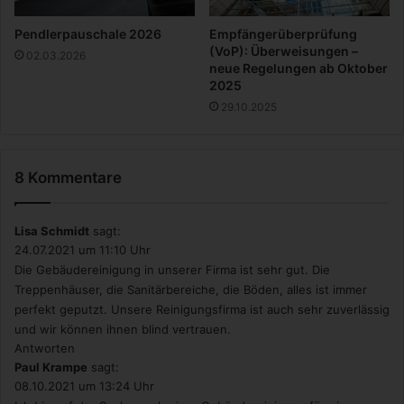
e
r
Pendlerpauschale 2026
Empfängerüberprüfung
e
(VoP): Überweisungen –
02.03.2026
n
neue Regelungen ab Oktober
P
2025
r
29.10.2025
o
d
u
8 Kommentare
k
t
i
Lisa Schmidt
sagt:
o
24.07.2021 um 11:10 Uhr
n
Die Gebäudereinigung in unserer Firma ist sehr gut. Die
s
Treppenhäuser, die Sanitärbereiche, die Böden, alles ist immer
p
perfekt geputzt. Unsere Reinigungsfirma ist auch sehr zuverlässig
r
und wir können ihnen blind vertrauen.
o
Antworten
z
Paul Krampe
sagt:
e
08.10.2021 um 13:24 Uhr
s