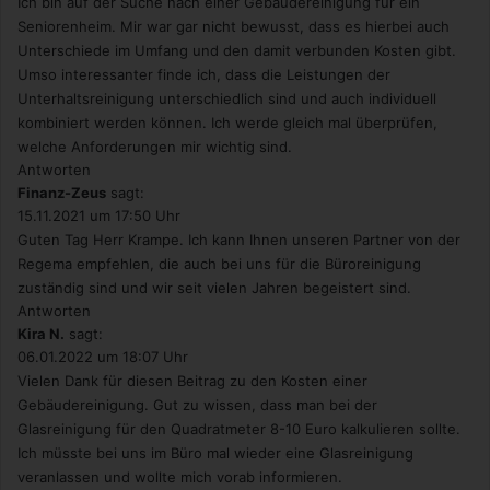
Ich bin auf der Suche nach einer Gebäudereinigung für ein
s
e
Seniorenheim. Mir war gar nicht bewusst, dass es hierbei auch
n
Unterschiede im Umfang und den damit verbunden Kosten gibt.
Umso interessanter finde ich, dass die Leistungen der
Unterhaltsreinigung unterschiedlich sind und auch individuell
kombiniert werden können. Ich werde gleich mal überprüfen,
welche Anforderungen mir wichtig sind.
Antworten
Finanz-Zeus
sagt:
15.11.2021 um 17:50 Uhr
Guten Tag Herr Krampe. Ich kann Ihnen unseren Partner von der
Regema empfehlen, die auch bei uns für die Büroreinigung
zuständig sind und wir seit vielen Jahren begeistert sind.
Antworten
Kira N.
sagt:
06.01.2022 um 18:07 Uhr
Vielen Dank für diesen Beitrag zu den Kosten einer
Gebäudereinigung. Gut zu wissen, dass man bei der
Glasreinigung für den Quadratmeter 8-10 Euro kalkulieren sollte.
Ich müsste bei uns im Büro mal wieder eine Glasreinigung
veranlassen und wollte mich vorab informieren.