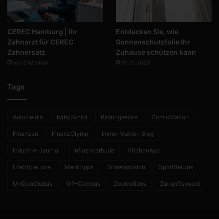
CEREC Hamburg | Ihr
Entdecken Sie, wie
Zahnarzt für CEREC
Sonnenschutzfolie Ihr
Zahnersatz
Zuhause schützen kann
vor 3 Wochen
18.01.2023
Tags
AutoHeldin
baby2child
Bildungsecke
ComicStation
Finanzen
FinanzOlymp
Immo-Makler-Blog
Industrie-Journal
Influencerbude
KitchenApe
LifeStyleLove
MediTipps
Sinnexplosion
SportBeiUns
UmDenGlobus
WP-Campus
Zoomotions
Zukunftsboard