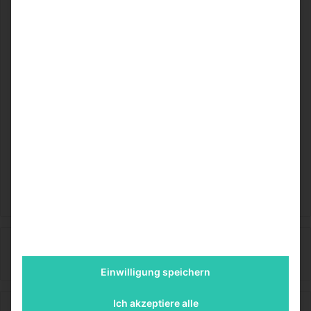
organisiert. Fragen Sie bei mehreren Firmen an und
lassen Sie nicht nur zahlen sprechen, sondern gehen Sie
dorthin, wo Sie ein gutes Gefühl haben. Wenn Sie eine
Reinigungskraft beauftragen, geben Sie ihr einen
Vertrauensvorschuss, sie wird es Ihnen danken.
Bildquelle: Pixabayuser 
orzalaga
Finanzen
FinanzOlymp
Einwilligung speichern
Ich akzeptiere alle