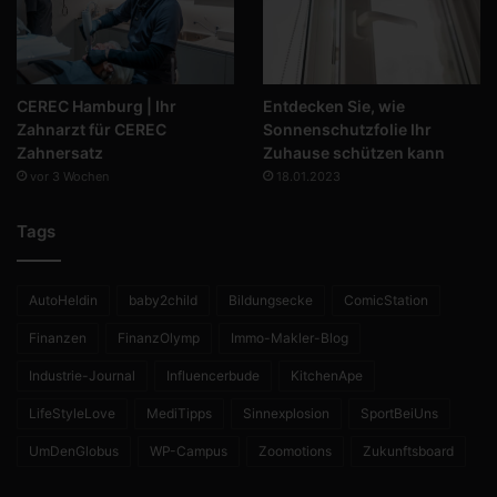
CEREC Hamburg | Ihr
Entdecken Sie, wie
Zahnarzt für CEREC
Sonnenschutzfolie Ihr
Zahnersatz
Zuhause schützen kann
vor 3 Wochen
18.01.2023
Tags
AutoHeldin
baby2child
Bildungsecke
ComicStation
Finanzen
FinanzOlymp
Immo-Makler-Blog
Industrie-Journal
Influencerbude
KitchenApe
LifeStyleLove
MediTipps
Sinnexplosion
SportBeiUns
UmDenGlobus
WP-Campus
Zoomotions
Zukunftsboard