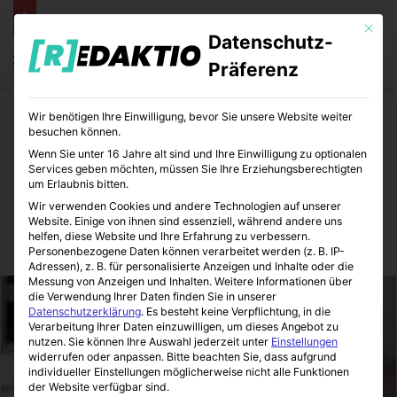
Mit die
Datenschutz-
Menü
S
Präferenz
Wir benötigen Ihre Einwilligung, bevor Sie unsere Website weiter
Start
/
Finanzen
besuchen können.
Wenn Sie unter 16 Jahre alt sind und Ihre Einwilligung zu optionalen
Finanzen
Wirtschaft
Services geben möchten, müssen Sie Ihre Erziehungsberechtigten
um Erlaubnis bitten.
IT-Revisor wichtiger denn je
Wir verwenden Cookies und andere Technologien auf unserer
Website. Einige von ihnen sind essenziell, während andere uns
helfen, diese Website und Ihre Erfahrung zu verbessern.
FinanzOlymp
31.01.2020
0
6
2 Minuten gelesen
Personenbezogene Daten können verarbeitet werden (z. B. IP-
Adressen), z. B. für personalisierte Anzeigen und Inhalte oder die
Messung von Anzeigen und Inhalten.
Weitere Informationen über
die Verwendung Ihrer Daten finden Sie in unserer
Datenschutzerklärung
.
Es besteht keine Verpflichtung, in die
Verarbeitung Ihrer Daten einzuwilligen, um dieses Angebot zu
nutzen.
Sie können Ihre Auswahl jederzeit unter
Einstellungen
widerrufen oder anpassen.
Bitte beachten Sie, dass aufgrund
individueller Einstellungen möglicherweise nicht alle Funktionen
der Website verfügbar sind.