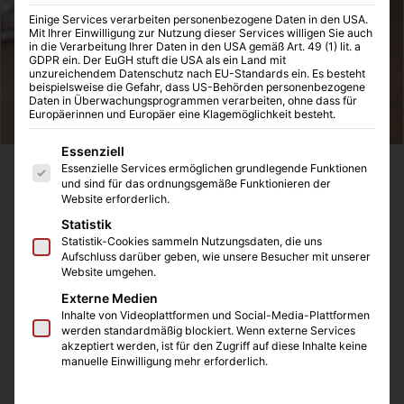
Einige Services verarbeiten personenbezogene Daten in den USA.
Mit Ihrer Einwilligung zur Nutzung dieser Services willigen Sie auch
in die Verarbeitung Ihrer Daten in den USA gemäß Art. 49 (1) lit. a
GDPR ein. Der EuGH stuft die USA als ein Land mit
unzureichendem Datenschutz nach EU-Standards ein. Es besteht
beispielsweise die Gefahr, dass US-Behörden personenbezogene
Daten in Überwachungsprogrammen verarbeiten, ohne dass für
Europäerinnen und Europäer eine Klagemöglichkeit besteht.
Es folgt eine Liste der Service-Gruppen, für die eine Einwilligung
Essenziell
Essenzielle Services ermöglichen grundlegende Funktionen
Die Digitalisierung entwickelt sich rasant weiter und viele
und sind für das ordnungsgemäße Funktionieren der
Unternehmen und Konzerne vernachlässigen die
Website erforderlich.
Optimierung Ihrer internen und externen IT-Prozesse
Statistik
noch immer. Die Gefahren lauern innerhalb der
Statistik-Cookies sammeln Nutzungsdaten, die uns
Aufschluss darüber geben, wie unsere Besucher mit unserer
Informationstechniken überall. Eine Störung der IT-
Website umgehen.
Prozesse kann Zeit und Geld kosten, aber auch die
Externe Medien
rechtlichen Anforderungen und die damit einhergehenden
Inhalte von Videoplattformen und Social-Media-Plattformen
Gefahren sind nicht zu unterschätzen. Ein optimal
werden standardmäßig blockiert. Wenn externe Services
akzeptiert werden, ist für den Zugriff auf diese Inhalte keine
ausgebildeter IT-Revisor unterstützt Sie bei diesen
manuelle Einwilligung mehr erforderlich.
Arbeiten und sichert Ihre Abläufe ab.