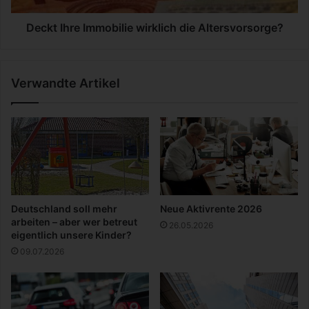
t
e
u
I
Deckt Ihre Immobilie wirklich die Altersvorsorge?
n
m
g
m
f
o
Verwandte Artikel
ü
b
r
i
e
l
i
i
n
e
e
w
H
i
e
r
c
k
Deutschland soll mehr
Neue Aktivrente 2026
k
l
arbeiten – aber wer betreut
26.05.2026
e
i
eigentlich unsere Kinder?
c
09.07.2026
h
d
i
e