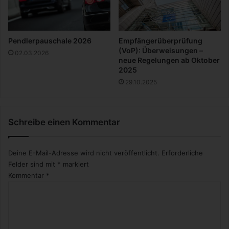
A
l
t
e
Pendlerpauschale 2026
Empfängerüberprüfung
r
(VoP): Überweisungen –
02.03.2026
s
neue Regelungen ab Oktober
2025
v
o
29.10.2025
r
s
o
Schreibe einen Kommentar
r
g
e
Deine E-Mail-Adresse wird nicht veröffentlicht.
Erforderliche
?
Felder sind mit
*
markiert
Kommentar
*