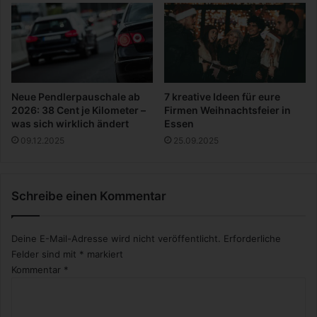
h
S
l
t
t
r
a
a
l
n
d
Neue Pendlerpauschale ab
7 kreative Ideen für eure
2026: 38 Cent je Kilometer –
Firmen Weihnachtsfeier in
was sich wirklich ändert
Essen
09.12.2025
25.09.2025
Schreibe einen Kommentar
Deine E-Mail-Adresse wird nicht veröffentlicht.
Erforderliche
Felder sind mit
*
markiert
Kommentar
*