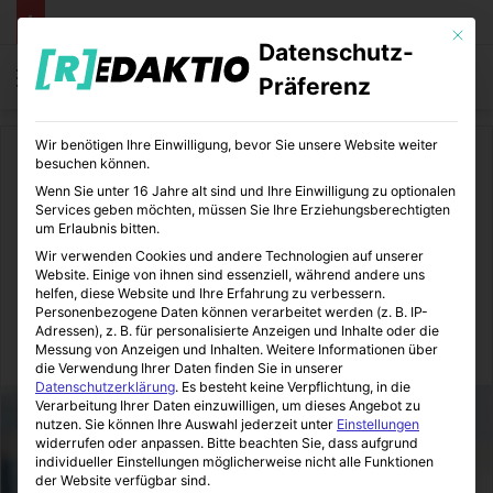
Mit die
Datenschutz-
Menü
S
Präferenz
Wir benötigen Ihre Einwilligung, bevor Sie unsere Website weiter
Start
/
Industrie
besuchen können.
Wenn Sie unter 16 Jahre alt sind und Ihre Einwilligung zu optionalen
Industrie
Personal
Services geben möchten, müssen Sie Ihre Erziehungsberechtigten
um Erlaubnis bitten.
Darauf sollten Sie bei Ihrem
Wir verwenden Cookies und andere Technologien auf unserer
Website. Einige von ihnen sind essenziell, während andere uns
Bewerbungsfoto achten
helfen, diese Website und Ihre Erfahrung zu verbessern.
Personenbezogene Daten können verarbeitet werden (z. B. IP-
Adressen), z. B. für personalisierte Anzeigen und Inhalte oder die
Messung von Anzeigen und Inhalten.
Weitere Informationen über
Industrie-Journal
29.02.2024
0
4
5 Minuten gelesen
die Verwendung Ihrer Daten finden Sie in unserer
Datenschutzerklärung
.
Es besteht keine Verpflichtung, in die
Verarbeitung Ihrer Daten einzuwilligen, um dieses Angebot zu
nutzen.
Sie können Ihre Auswahl jederzeit unter
Einstellungen
widerrufen oder anpassen.
Bitte beachten Sie, dass aufgrund
individueller Einstellungen möglicherweise nicht alle Funktionen
der Website verfügbar sind.