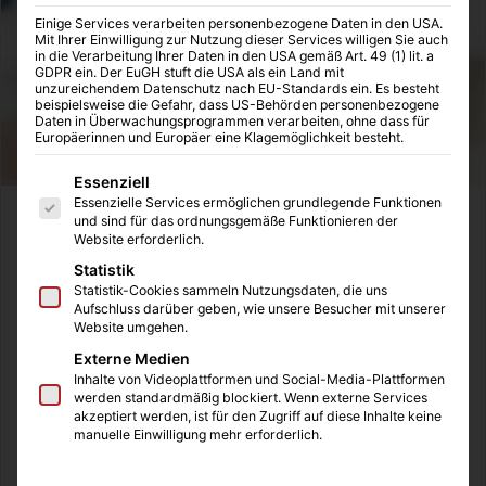
Einige Services verarbeiten personenbezogene Daten in den USA.
Mit Ihrer Einwilligung zur Nutzung dieser Services willigen Sie auch
in die Verarbeitung Ihrer Daten in den USA gemäß Art. 49 (1) lit. a
GDPR ein. Der EuGH stuft die USA als ein Land mit
unzureichendem Datenschutz nach EU-Standards ein. Es besteht
beispielsweise die Gefahr, dass US-Behörden personenbezogene
Daten in Überwachungsprogrammen verarbeiten, ohne dass für
Europäerinnen und Europäer eine Klagemöglichkeit besteht.
Es folgt eine Liste der Service-Gruppen, für die eine Einwilligung
Essenziell
Essenzielle Services ermöglichen grundlegende Funktionen
Das Bewerbungsfoto formt den ersten Eindruck, den der
und sind für das ordnungsgemäße Funktionieren der
Website erforderlich.
Arbeitgeber von Ihnen erhält. Umso wichtig, dass das Foto
Statistik
professionell geschossen wird und ein passendes Motiv
Statistik-Cookies sammeln Nutzungsdaten, die uns
zeigt. Wir zeigen Ihnen, worauf es bei dem perfekten
Aufschluss darüber geben, wie unsere Besucher mit unserer
Bewerbungsfoto ankommt und welche Fehler Sie
Website umgehen.
unbedingt vermeiden sollten. Denn Bewerbungsfotos
Externe Medien
Inhalte von Videoplattformen und Social-Media-Plattformen
füllen nicht nur einen formalen Platz im Lebenslauf,
werden standardmäßig blockiert. Wenn externe Services
sondern können der erste Schritt in neue berufliche
akzeptiert werden, ist für den Zugriff auf diese Inhalte keine
manuelle Einwilligung mehr erforderlich.
Möglichkeiten bedeuten.