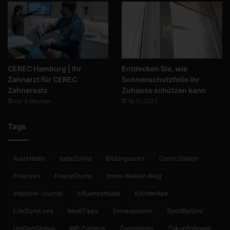
CEREC Hamburg | Ihr
Entdecken Sie, wie
Zahnarzt für CEREC
Sonnenschutzfolie Ihr
Zahnersatz
Zuhause schützen kann
vor 3 Wochen
18.01.2023
Tags
AutoHeldin
baby2child
Bildungsecke
ComicStation
Finanzen
FinanzOlymp
Immo-Makler-Blog
Industrie-Journal
Influencerbude
KitchenApe
LifeStyleLove
MediTipps
Sinnexplosion
SportBeiUns
UmDenGlobus
WP-Campus
Zoomotions
Zukunftsboard