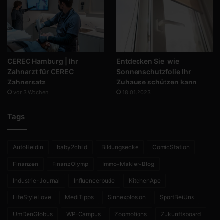
CEREC Hamburg | Ihr
Entdecken Sie, wie
Zahnarzt für CEREC
Sonnenschutzfolie Ihr
Zahnersatz
Zuhause schützen kann
vor 3 Wochen
18.01.2023
Tags
AutoHeldin
baby2child
Bildungsecke
ComicStation
Finanzen
FinanzOlymp
Immo-Makler-Blog
Industrie-Journal
Influencerbude
KitchenApe
LifeStyleLove
MediTipps
Sinnexplosion
SportBeiUns
UmDenGlobus
WP-Campus
Zoomotions
Zukunftsboard