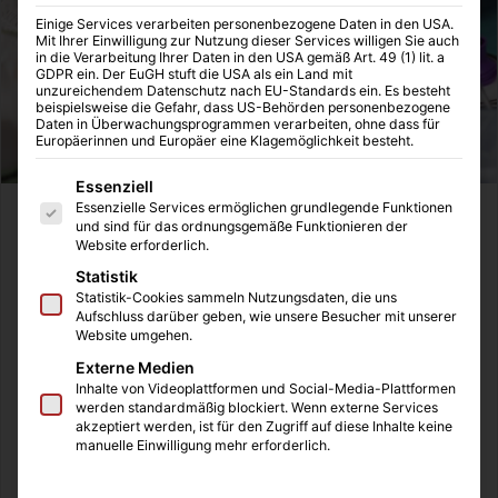
Einige Services verarbeiten personenbezogene Daten in den USA.
Mit Ihrer Einwilligung zur Nutzung dieser Services willigen Sie auch
in die Verarbeitung Ihrer Daten in den USA gemäß Art. 49 (1) lit. a
GDPR ein. Der EuGH stuft die USA als ein Land mit
unzureichendem Datenschutz nach EU-Standards ein. Es besteht
beispielsweise die Gefahr, dass US-Behörden personenbezogene
Daten in Überwachungsprogrammen verarbeiten, ohne dass für
Europäerinnen und Europäer eine Klagemöglichkeit besteht.
Es folgt eine Liste der Service-Gruppen, für die eine Einwilligung
Essenziell
Essenzielle Services ermöglichen grundlegende Funktionen
Wenn Sie nicht aus der Branche kommen fragen Sie sich
und sind für das ordnungsgemäße Funktionieren der
Website erforderlich.
bestimmt, wofür braucht eine Apotheke eigene Etiketten?
Die Medikamente sind doch schon
verpackt
und
Statistik
Statistik-Cookies sammeln Nutzungsdaten, die uns
gekennzeichnet mit einem Barcode? Doch was viele nicht
Aufschluss darüber geben, wie unsere Besucher mit unserer
wissen ist, dass in einer Apotheke schließlich nicht nur
Website umgehen.
PKAs arbeiten, die für den kaufmännischen Part zuständig
Externe Medien
sind, sondern auch PTAs, die mehr auf pharmazeutisch-
Inhalte von Videoplattformen und Social-Media-Plattformen
werden standardmäßig blockiert. Wenn externe Services
technischer Ebene arbeiten. In diesem Bereich der
akzeptiert werden, ist für den Zugriff auf diese Inhalte keine
Apotheke wird oftmals ein Labor genutzt, um eigene
manuelle Einwilligung mehr erforderlich.
Präparate herzustellen. Dazu zählen: