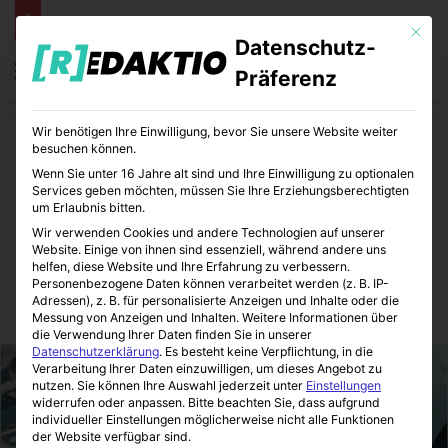
Mit die
Datenschutz-
Menü
S
Präferenz
Wir benötigen Ihre Einwilligung, bevor Sie unsere Website weiter
Start
/
Medizin
besuchen können.
Wenn Sie unter 16 Jahre alt sind und Ihre Einwilligung zu optionalen
Medizin
Services geben möchten, müssen Sie Ihre Erziehungsberechtigten
um Erlaubnis bitten.
Etikettendrucker für
Wir verwenden Cookies und andere Technologien auf unserer
Website. Einige von ihnen sind essenziell, während andere uns
Apotheken
helfen, diese Website und Ihre Erfahrung zu verbessern.
Personenbezogene Daten können verarbeitet werden (z. B. IP-
Adressen), z. B. für personalisierte Anzeigen und Inhalte oder die
MediTipps
24.09.2021
0
3
2 Minuten gelesen
Messung von Anzeigen und Inhalten.
Weitere Informationen über
die Verwendung Ihrer Daten finden Sie in unserer
Datenschutzerklärung
.
Es besteht keine Verpflichtung, in die
Verarbeitung Ihrer Daten einzuwilligen, um dieses Angebot zu
nutzen.
Sie können Ihre Auswahl jederzeit unter
Einstellungen
widerrufen oder anpassen.
Bitte beachten Sie, dass aufgrund
individueller Einstellungen möglicherweise nicht alle Funktionen
der Website verfügbar sind.