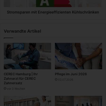
u
a
e
r
r
e
Stromsparen mit Energieeffizienten Kühlschränken
n
m
i
Verwandte Artikel
t
E
n
e
r
g
i
e
e
CEREC Hamburg | Ihr
Pflege im Juni 2026
f
Zahnarzt für CEREC
02.07.2026
f
Zahnersatz
i
vor 3 Wochen
z
i
e
n