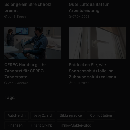
Solange ein Streichholz
Gute Luftqualität für
brennt
Arbeitsleistung
vor 5 Tagen
07.04.2026
CEREC Hamburg | Ihr
Entdecken Sie, wie
Zahnarzt für CEREC
Sonnenschutzfolie Ihr
Zahnersatz
Zuhause schützen kann
vor 3 Wochen
18.01.2023
Tags
AutoHeldin
baby2child
Bildungsecke
ComicStation
Finanzen
FinanzOlymp
Immo-Makler-Blog