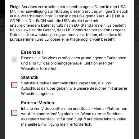
Einige Services verarbeiten personenbezogene Daten in den USA.
Mit Ihrer Einwilligung zur Nutzung dieser Services willigen Sie auch
in die Verarbeitung Ihrer Daten in den USA gemäß Art. 49 (1) lit. a
GDPR ein. Der EuGH stuft die USA als ein Land mit
unzureichendem Datenschutz nach EU-Standards ein. Es besteht
beispielsweise die Gefahr, dass US-Behörden personenbezogene
Daten in Überwachungsprogrammen verarbeiten, ohne dass für
Europäerinnen und Europäer eine Klagemöglichkeit besteht.
Es folgt eine Liste der Service-Gruppen, für die eine Einwilligung
Wer in Deutschland Geld verdient, muss seine Einkünfte
Essenziell
Essenzielle Services ermöglichen grundlegende Funktionen
versteuern. Das Einkommensteuergesetz unterscheidet
und sind für das ordnungsgemäße Funktionieren der
dabei 7 Einkunftsarten:
Website erforderlich.
Statistik
Einkünfte aus Land- und Forstwirtschaft
Statistik-Cookies sammeln Nutzungsdaten, die uns
Aufschluss darüber geben, wie unsere Besucher mit unserer
Einkünfte aus Gewerbebetrieb
Website umgehen.
Einkünfte aus selbstständiger Arbeit
Externe Medien
Inhalte von Videoplattformen und Social-Media-Plattformen
Einkünfte aus nicht selbstständiger Arbeit
werden standardmäßig blockiert. Wenn externe Services
Einkünfte aus Kapitalvermögen
akzeptiert werden, ist für den Zugriff auf diese Inhalte keine
manuelle Einwilligung mehr erforderlich.
Einkünfte aus Vermietung und Verpachtung
Sonstige Einkünfte nach Paragraf 22 EStG (Renten,