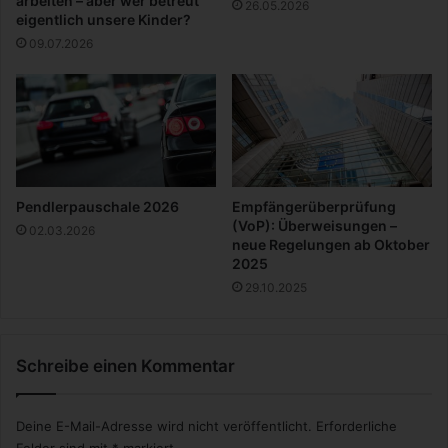
arbeiten – aber wer betreut
26.05.2026
h
eigentlich unsere Kinder?
e
09.07.2026
k
e
n
Pendlerpauschale 2026
Empfängerüberprüfung
(VoP): Überweisungen –
02.03.2026
neue Regelungen ab Oktober
2025
29.10.2025
Schreibe einen Kommentar
Deine E-Mail-Adresse wird nicht veröffentlicht.
Erforderliche