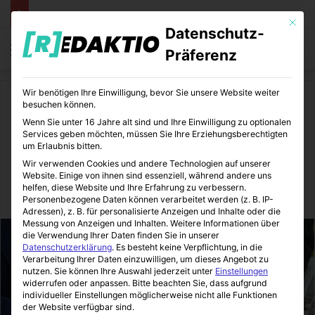
Mit die
Datenschutz-
Menü
S
Präferenz
Wir benötigen Ihre Einwilligung, bevor Sie unsere Website weiter
Start
/
Finanzen
besuchen können.
Wenn Sie unter 16 Jahre alt sind und Ihre Einwilligung zu optionalen
Finanzen
Wirtschaft
Services geben möchten, müssen Sie Ihre Erziehungsberechtigten
um Erlaubnis bitten.
Die Unternehmenssteuer
Wir verwenden Cookies und andere Technologien auf unserer
Website. Einige von ihnen sind essenziell, während andere uns
helfen, diese Website und Ihre Erfahrung zu verbessern.
FinanzOlymp
23.09.2021
0
5
3 Minuten gelesen
Personenbezogene Daten können verarbeitet werden (z. B. IP-
Adressen), z. B. für personalisierte Anzeigen und Inhalte oder die
Messung von Anzeigen und Inhalten.
Weitere Informationen über
die Verwendung Ihrer Daten finden Sie in unserer
Datenschutzerklärung
.
Es besteht keine Verpflichtung, in die
Verarbeitung Ihrer Daten einzuwilligen, um dieses Angebot zu
nutzen.
Sie können Ihre Auswahl jederzeit unter
Einstellungen
widerrufen oder anpassen.
Bitte beachten Sie, dass aufgrund
individueller Einstellungen möglicherweise nicht alle Funktionen
der Website verfügbar sind.