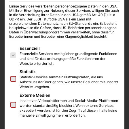
Einige Services verarbeiten personenbezogene Daten in den USA.
Mit Ihrer Einwilligung zur Nutzung dieser Services willigen Sie auch
in die Verarbeitung Ihrer Daten in den USA gemäß Art. 49 (1) lit. a
GDPR ein. Der EuGH stuft die USA als ein Land mit
unzureichendem Datenschutz nach EU-Standards ein. Es besteht
beispielsweise die Gefahr, dass US-Behörden personenbezogene
MediTipps
17.10.2025
0
5
Daten in Überwachungsprogrammen verarbeiten, ohne dass für
Zuhause selbstständig bleiben – dank
Europäerinnen und Europäer eine Klagemöglichkeit besteht.
polnischen Betreuungskräften
Es folgt eine Liste der Service-Gruppen, für die eine Einwilligung
Essenziell
Essenzielle Services ermöglichen grundlegende Funktionen
Mit zunehmendem Alter oder bei gesundheitlichen
und sind für das ordnungsgemäße Funktionieren der
Einschränkungen fällt es vielen Menschen schwer, den Alltag
Website erforderlich.
alleine zu bewältigen. Dennoch möchten die…
Statistik
Statistik-Cookies sammeln Nutzungsdaten, die uns
Weiterlesen &raquo;
Aufschluss darüber geben, wie unsere Besucher mit unserer
Website umgehen.
Externe Medien
Inhalte von Videoplattformen und Social-Media-Plattformen
werden standardmäßig blockiert. Wenn externe Services
akzeptiert werden, ist für den Zugriff auf diese Inhalte keine
manuelle Einwilligung mehr erforderlich.