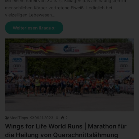
Mit einem Anteil von 30 % ist Kollagen das am häufigsten im
menschlichen Körper vertretene Eiweiß. Lediglich bei
vielzelligen Lebewesen…
Weiterlesen &raquo;
MediTipps
09.11.2023
0
2
Wings for Life World Runs | Marathon für
die Heilung von Querschnittslähmung