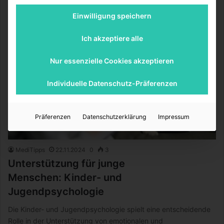
Weiterlesen &raquo;
Einwilligung speichern
Ich akzeptiere alle
Nur essenzielle Cookies akzeptieren
Individuelle Datenschutz-Präferenzen
Präferenzen
Datenschutzerklärung
Impressum
MediTipps
22.11.2024
0
3
Unterstützung für junge
Menschen: Kinder- und
Jugendpsychologie
Die Kinder- und Jugendpsychologie spielt eine entscheidende
Rolle in der Unterstützung von emotionalen und