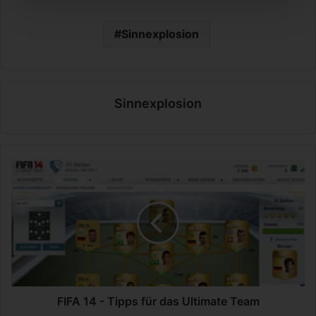
Sinnexplosion
Sinnexplosion
F
I
F
A
1
4
-
T
i
p
FIFA 14 - Tipps für das Ultimate Team
p