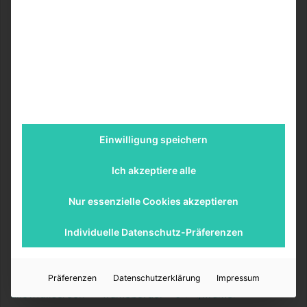
Masterson
der Gruppe der Überlebenden anschließen.
Gerüchten zufolge soll es sich bei ihrer Figur um die in
den Comics auftretende Tara Chalmers handeln, doch
handelt es sich hierbei um ein unbestätigtes Gerücht.
Chalmers tritt zum ersten Mal in der Comicnebenreihe
„
Rise of the Governor
“ auf, wo sie dem späteren Governor
kurz nach Ausbruch der Seuche begegnet.
Zum Schluss noch eine gute, wenn auch nicht
Einwilligung speichern
überraschende Meldung: The Walking Dead bekommt
Ich akzeptiere alle
offensichtlich ein
eigenes Spinoff
. Dieses befindet sich
zwar offensichtlich noch in der frühen Planungsphase, soll
Nur essenzielle Cookies akzeptieren
aber
diversen Quellen
nach eine neue Gruppe in den
Mittelpunkt der Handlung rücken.
Individuelle Datenschutz-Präferenzen
<iframe src="//www.youtube.com/embed/FicUNyzJcCc?
feature=player_detailpage" height="292" width="517"
Präferenzen
Datenschutzerklärung
Impressum
allowfullscreen="" frameborder="0"></iframe>