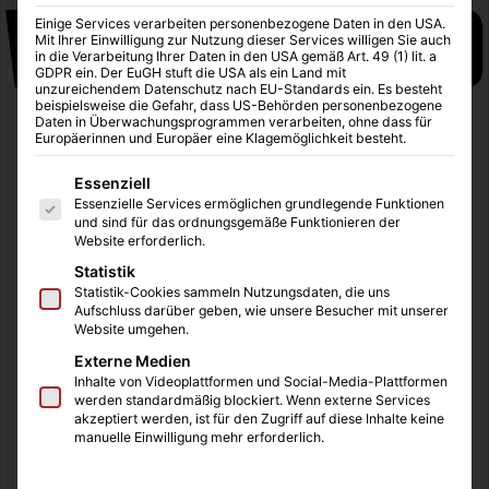
Einige Services verarbeiten personenbezogene Daten in den USA.
Mit Ihrer Einwilligung zur Nutzung dieser Services willigen Sie auch
in die Verarbeitung Ihrer Daten in den USA gemäß Art. 49 (1) lit. a
GDPR ein. Der EuGH stuft die USA als ein Land mit
unzureichendem Datenschutz nach EU-Standards ein. Es besteht
beispielsweise die Gefahr, dass US-Behörden personenbezogene
Daten in Überwachungsprogrammen verarbeiten, ohne dass für
Europäerinnen und Europäer eine Klagemöglichkeit besteht.
Es folgt eine Liste der Service-Gruppen, für die eine Einwilligung
Essenziell
Essenzielle Services ermöglichen grundlegende Funktionen
Zombies, Zombies, Zombies. In den USA feierte am
und sind für das ordnungsgemäße Funktionieren der
Website erforderlich.
vergangen Sonntag die 4. Staffel der vielleicht besten
Statistik
Zombie Serie
The Walking Dead
auf
AMC
ihre
Statistik-Cookies sammeln Nutzungsdaten, die uns
Weltpremiere. Die wandelnden Toten und der Rest der
Aufschluss darüber geben, wie unsere Besucher mit unserer
Menschheit gehen damit erneut auf die Jagd nach neuen
Website umgehen.
Quotenrekorden.
Externe Medien
Inhalte von Videoplattformen und Social-Media-Plattformen
werden standardmäßig blockiert. Wenn externe Services
Wie üblich wird zunächst nur die Hälfte der 16 neuen
akzeptiert werden, ist für den Zugriff auf diese Inhalte keine
manuelle Einwilligung mehr erforderlich.
Episoden ausgestrahlt, bevor
The Walking Dead
in die
Winterpause geht, im Frühjahr geht es dann mit schnellen