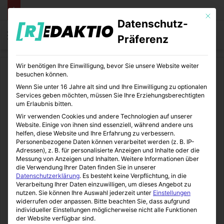
Mit die
Datenschutz-
Menü
S
Präferenz
Wir benötigen Ihre Einwilligung, bevor Sie unsere Website weiter
Start
/
Unterhaltung
/
Film und TV
besuchen können.
Wenn Sie unter 16 Jahre alt sind und Ihre Einwilligung zu optionalen
Film und TV
Unterhaltung
Services geben möchten, müssen Sie Ihre Erziehungsberechtigten
um Erlaubnis bitten.
Endlich da – The Walking
Wir verwenden Cookies und andere Technologien auf unserer
Website. Einige von ihnen sind essenziell, während andere uns
Dead Staffel 4
helfen, diese Website und Ihre Erfahrung zu verbessern.
Personenbezogene Daten können verarbeitet werden (z. B. IP-
Adressen), z. B. für personalisierte Anzeigen und Inhalte oder die
Messung von Anzeigen und Inhalten.
Weitere Informationen über
Sinnexplosion
16.10.2013
0
204
3 Minuten gelesen
die Verwendung Ihrer Daten finden Sie in unserer
Datenschutzerklärung
.
Es besteht keine Verpflichtung, in die
Verarbeitung Ihrer Daten einzuwilligen, um dieses Angebot zu
nutzen.
Sie können Ihre Auswahl jederzeit unter
Einstellungen
widerrufen oder anpassen.
Bitte beachten Sie, dass aufgrund
individueller Einstellungen möglicherweise nicht alle Funktionen
der Website verfügbar sind.