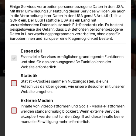
Einige Services verarbeiten personenbezogene Daten in den USA.
Mit Ihrer Einwilligung zur Nutzung dieser Services willigen Sie auch
in die Verarbeitung Ihrer Daten in den USA gemäß Art. 49 (1) lit. a
GDPR ein. Der EuGH stuft die USA als ein Land mit
unzureichendem Datenschutz nach EU-Standards ein. Es besteht
beispielsweise die Gefahr, dass US-Behörden personenbezogene
Daten in Überwachungsprogrammen verarbeiten, ohne dass für
Europäerinnen und Europäer eine Klagemöglichkeit besteht.
Es folgt eine Liste der Service-Gruppen, für die eine Einwilligung
Essenziell
Essenzielle Services ermöglichen grundlegende Funktionen
und sind für das ordnungsgemäße Funktionieren der
Website erforderlich.
Schauspieler Matthias Schweighöfer
Statistik
Statistik-Cookies sammeln Nutzungsdaten, die uns
Filmpremiere in der Essener Lichtburg. Matthias
Aufschluss darüber geben, wie unsere Besucher mit unserer
Website umgehen.
Schweighöfer stellte in Essen seinen neuen Film Frau Ella
Externe Medien
vor. Der junge Schauspieler gehört zu den beliebtesten
Inhalte von Videoplattformen und Social-Media-Plattformen
Darstellern in Deutschland. Erst vor wenigen Tagen war er
werden standardmäßig blockiert. Wenn externe Services
bei der Pro 7 Sendung Circus Halli Galli zu Gast mit Joko
akzeptiert werden, ist für den Zugriff auf diese Inhalte keine
manuelle Einwilligung mehr erforderlich.
und Klaas. Dort spielten sie „Dawn of the Gag“ und
betranken sich mit Wodka. Dieser Auftritt führte zu einer