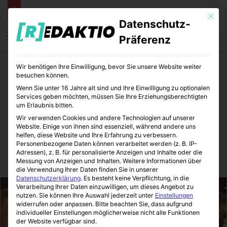
Mit die
Datenschutz-
Menü
S
Präferenz
Wir benötigen Ihre Einwilligung, bevor Sie unsere Website weiter
Start
/
Unterhaltung
/
Film und TV
besuchen können.
Wenn Sie unter 16 Jahre alt sind und Ihre Einwilligung zu optionalen
Film und TV
Unterhaltung
Services geben möchten, müssen Sie Ihre Erziehungsberechtigten
um Erlaubnis bitten.
Matthias Schweighöfer – Frau
Wir verwenden Cookies und andere Technologien auf unserer
Website. Einige von ihnen sind essenziell, während andere uns
Ella und Halli Galli Kult
helfen, diese Website und Ihre Erfahrung zu verbessern.
Personenbezogene Daten können verarbeitet werden (z. B. IP-
Adressen), z. B. für personalisierte Anzeigen und Inhalte oder die
Messung von Anzeigen und Inhalten.
Weitere Informationen über
Sinnexplosion
18.10.2013
0
198
1 Minute Lesezeit
die Verwendung Ihrer Daten finden Sie in unserer
Datenschutzerklärung
.
Es besteht keine Verpflichtung, in die
Verarbeitung Ihrer Daten einzuwilligen, um dieses Angebot zu
nutzen.
Sie können Ihre Auswahl jederzeit unter
Einstellungen
widerrufen oder anpassen.
Bitte beachten Sie, dass aufgrund
individueller Einstellungen möglicherweise nicht alle Funktionen
der Website verfügbar sind.