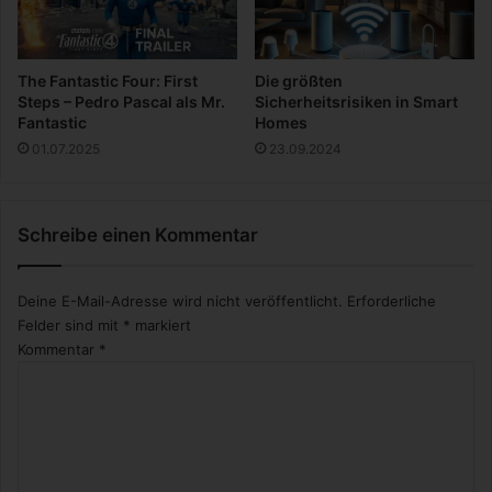
g
G
a
d
The Fantastic Four: First
Die größten
g
Steps – Pedro Pascal als Mr.
Sicherheitsrisiken in Smart
e
Fantastic
Homes
t
01.07.2025
23.09.2024
Schreibe einen Kommentar
Deine E-Mail-Adresse wird nicht veröffentlicht.
Erforderliche
Felder sind mit
*
markiert
Kommentar
*