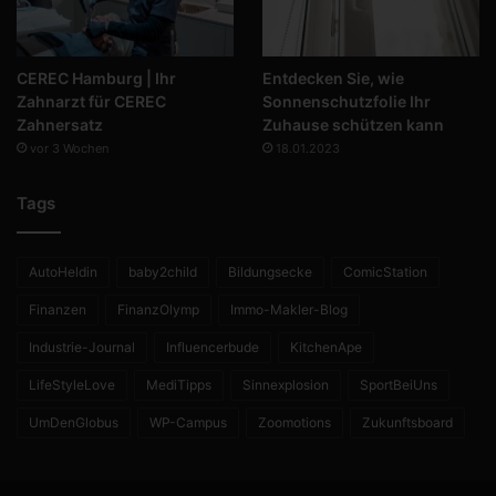
CEREC Hamburg | Ihr
Entdecken Sie, wie
Zahnarzt für CEREC
Sonnenschutzfolie Ihr
Zahnersatz
Zuhause schützen kann
vor 3 Wochen
18.01.2023
Tags
AutoHeldin
baby2child
Bildungsecke
ComicStation
Finanzen
FinanzOlymp
Immo-Makler-Blog
Industrie-Journal
Influencerbude
KitchenApe
LifeStyleLove
MediTipps
Sinnexplosion
SportBeiUns
UmDenGlobus
WP-Campus
Zoomotions
Zukunftsboard