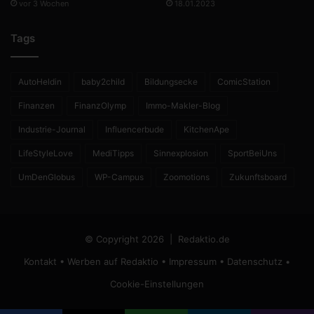
vor 3 Wochen
18.01.2023
Tags
AutoHeldin
baby2child
Bildungsecke
ComicStation
Finanzen
FinanzOlymp
Immo-Makler-Blog
Industrie-Journal
Influencerbude
KitchenApe
LifeStyleLove
MediTipps
Sinnexplosion
SportBeiUns
UmDenGlobus
WP-Campus
Zoomotions
Zukunftsboard
© Copyright 2026 |
Redaktio.de
Kontakt
•
Werben auf Redaktio
•
Impressum
•
Datenschutz
•
Cookie-Einstellungen