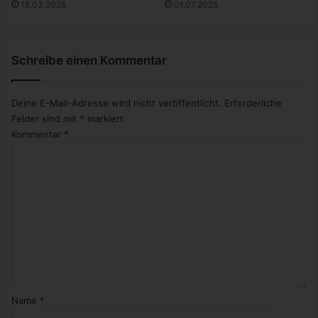
18.03.2026
01.07.2025
6
g
/
s
2
f
0
Schreibe einen Kommentar
e
1
h
7
l
“
Deine E-Mail-Adresse wird nicht veröffentlicht.
Erforderliche
e
e
Felder sind mit
*
markiert
r
r
s
Kommentar
*
l
e
b
e
n
Name
*