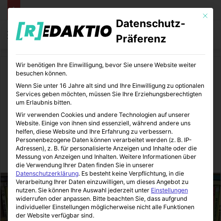
Mit die
Datenschutz-
Menü
S
Präferenz
Wir benötigen Ihre Einwilligung, bevor Sie unsere Website weiter
Start
/
Unterhaltung
/
Film und TV
besuchen können.
Wenn Sie unter 16 Jahre alt sind und Ihre Einwilligung zu optionalen
Film und TV
Games
Unterhaltung
Services geben möchten, müssen Sie Ihre Erziehungsberechtigten
um Erlaubnis bitten.
Marvel und DC – Comic-
Wir verwenden Cookies und andere Technologien auf unserer
Website. Einige von ihnen sind essenziell, während andere uns
Helden im Franchise
helfen, diese Website und Ihre Erfahrung zu verbessern.
Personenbezogene Daten können verarbeitet werden (z. B. IP-
Adressen), z. B. für personalisierte Anzeigen und Inhalte oder die
Messung von Anzeigen und Inhalten.
Weitere Informationen über
Sinnexplosion
29.05.2017
0
2
3 Minuten gelesen
die Verwendung Ihrer Daten finden Sie in unserer
Datenschutzerklärung
.
Es besteht keine Verpflichtung, in die
Verarbeitung Ihrer Daten einzuwilligen, um dieses Angebot zu
nutzen.
Sie können Ihre Auswahl jederzeit unter
Einstellungen
widerrufen oder anpassen.
Bitte beachten Sie, dass aufgrund
individueller Einstellungen möglicherweise nicht alle Funktionen
der Website verfügbar sind.