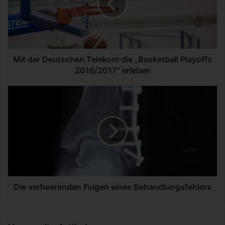
e
r
D
e
u
t
Mit der Deutschen Telekom die „Basketball Playoffs
s
2016/2017“ erleben
c
h
D
e
i
n
e
T
v
e
e
l
r
e
h
k
e
o
e
m
r
Die verheerenden Folgen eines Behandlungsfehlers
d
e
i
n
e
d