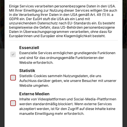
Einige Services verarbeiten personenbezogene Daten in den USA.
Mit Ihrer Einwilligung zur Nutzung dieser Services willigen Sie auch
in die Verarbeitung Ihrer Daten in den USA gemäß Art. 49 (1) lit. a
GDPR ein. Der EuGH stuft die USA als ein Land mit
unzureichendem Datenschutz nach EU-Standards ein. Es besteht
beispielsweise die Gefahr, dass US-Behörden personenbezogene
Daten in Überwachungsprogrammen verarbeiten, ohne dass für
Europäerinnen und Europäer eine Klagemöglichkeit besteht.
Es folgt eine Liste der Service-Gruppen, für die eine Einwilligung
Essenziell
Essenzielle Services ermöglichen grundlegende Funktionen
Comic-Helden sind schon lange nicht mehr nur in
und sind für das ordnungsgemäße Funktionieren der
Website erforderlich.
Heftchen zu finden: Die großen Merchandise-
Statistik
Bemühungen machen es möglich. Die populären Helden
Statistik-Cookies sammeln Nutzungsdaten, die uns
werden für Fans ständige Begleiter in jeder
Aufschluss darüber geben, wie unsere Besucher mit unserer
Lebenssituation. Sympathisanten können beispielsweise
Website umgehen.
morgens einen großen Schluck Kaffee aus der Deadpool-
Externe Medien
Inhalte von Videoplattformen und Social-Media-Plattformen
Tasse schlürfen, bevor Sie in ihr Batman T-Shirt hopsen
werden standardmäßig blockiert. Wenn externe Services
und sich die Guardians of Galaxy Umhängetasche greifen.
akzeptiert werden, ist für den Zugriff auf diese Inhalte keine
manuelle Einwilligung mehr erforderlich.
Neben den Filmen und Videogames gibt es auch jede
Menge Merchandising zu kaufen. Die absoluten Vorreiter