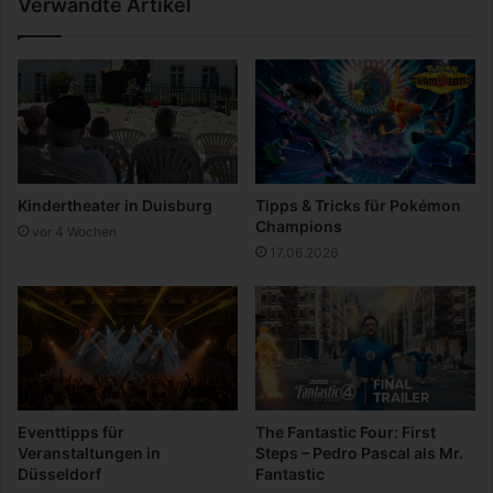
Verwandte Artikel
„
e
B
n
a
F
s
o
k
l
e
g
t
e
b
n
a
e
Kindertheater in Duisburg
Tipps & Tricks für Pokémon
l
i
Champions
vor 4 Wochen
l
n
17.06.2026
P
e
l
s
a
B
y
e
o
h
f
a
f
n
s
d
Eventtipps für
The Fantastic Four: First
2
l
Veranstaltungen in
Steps – Pedro Pascal als Mr.
0
u
Düsseldorf
Fantastic
1
n